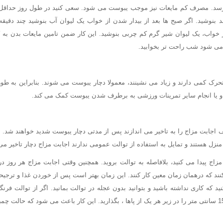
بنوشید. اگر صبح ها بعد از بیدار شدن از خواب یک لیوان آب بنوشید چند دقیقه 
 خواب، یک لیوان شیر گرم کم چربی بنوشید. این کار ضمن تامین مایعات بدن به
ی شود شب راحت تر بخوابید.
حرک کمی دارند و زیاد می نشینند، معمولا دچار یبوست می شوند. بنابراین به طو
 و یا انجام سایر تمرینات ورزشی به برطرف شدن یبوست کمک می کند.
ف اجابت مزاج را به تاخیر می اندازند پس از مدتی دچار یبوست شدید خواهند شد. مث
ز منزل هستند و تمایل به استفاده از توالت عمومی ندارند اجابت مزاج دچار تاخیر م
 مزاج پیدا می کنید، بلافاصله به توالت بروید. همچنین وقتی اجابت مزاج هر روز 
ند که درهمان زمان معین کار کنند. این زمان بهتر است پس از خوردن غذا و ترجیحا
نید که کاری نداشته باشید و بتوانید بدون عجله در توالت بمانید. اگر از توالت فرن
زیر پایی به بلندی حدود 15 سانتی متر را در زیر هر یک از پاها ، بگذارید. این کار باعث می شود که حال