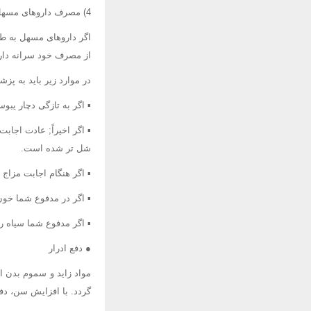
4) مصرف داروهای مسهل:
اگر داروهای مسهل به طو
از مصرف خود سرانه دارو
در موارد زیر باید به پزش
▪ اگر به تازگی دچار یبو
▪ اگر اخیراً; عادت اجاب
شل تر شده است.
▪ اگر هنگام اجابت مزاج د
▪ اگر در مدفوع شما خو
▪ اگر مدفوع شما سیاه 
● دفع ادرار
مواد زاید و سموم بدن از
گردد. با افزایش سن، دفع