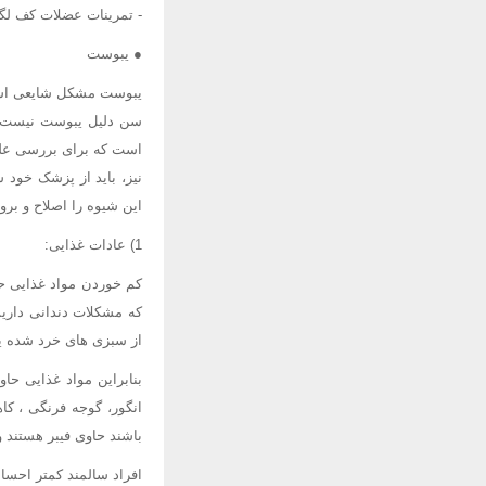
- تمرینات عضلات کف لگن 
● یبوست
یبوست مشکل شایعی است 
سن دلیل یبوست نیست؛; 
است که برای بررسی علت
نیز، باید از پزشک خود 
این شیوه را اصلاح و بر
1) عادات غذایی:
کم خوردن مواد غذایی ح
که مشکلات دندانی داری
از سبزی های خرد شده یا 
بنابراین مواد غذایی حا
انگور، گوجه فرنگی ، کا
باشند حاوی فیبر هستند 
افراد سالمند کمتر احسا