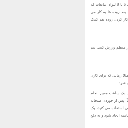
کافی به بدن شما نمی رسد. مصرف کم مایعات نیز موجب یبوست می شود. سعی کنید در طول روز حداقل 6 تا 8 لیوان مایعات که
بعد روده ها به کار می
 کار کردن روده هم کمک
ر منظم ورزش کنید. نیم
لا زمانی که برای کاری
ی شود.
در یک ساعت معین انجام
ً; پس از خوردن صبحانه
گی استفاده می کنید، یک
ت چمباتمه ایجاد شود و به دفع