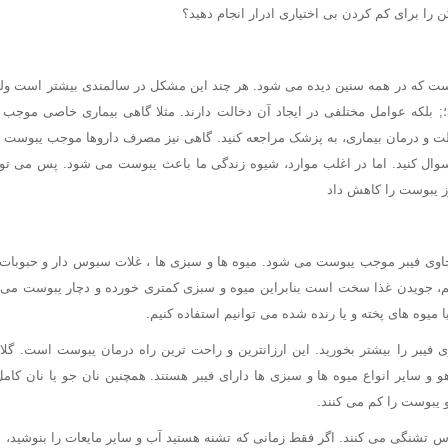
را برای کم کردن بی اختیاری ادرار انجام دهید؟
که در همه سنین دیده می شود. هر چند این مشکل در سالمندی بیشتر است ولی ب
بلکه عوامل مختلفی در ایجاد آن دخالت دارند. مثلا گاهی بیماری خاصی موجب
 و درمان بیماری، به پزشک مراجعه کنید. گاهی نیز مصرف داروها موجب یبوست م
سوال کنید. اما در اغلب موارد، شیوه زندگی ما باعث یبوست می شود. پس می توان
وز یبوست را کاهش داد
اوی فیبر موجب یبوست می شود. میوه ها و سبزی ها ، غلات سبوس دار و حبوبات د
م، جویدن غذا سخت است بنابراین میوه و سبزی کمتری خورده و دچار یبوست می 
میوه های پخته و یا رنده شده می توانیم استفاده کنیم.
وی فیبر را بیشتر بخورید. این ارزانترین و راحت ترین راه درمان یبوست است. گلاب
هو و سایر انواع میوه ها و سبزی ها دارای فیبر هستند. همچنین نان جو یا نان کا
و یبوست را کم می کنند.
س تشنگی می کنند. اگر فقط زمانی که تشنه هستید آب و سایر مایعات را بنوشید، 