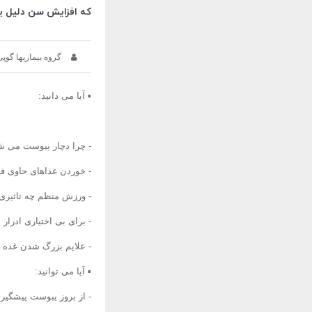
که افزایش سن دلیل یب
گروه بیماریها گوپی
▪ آیا می دانید:
- چرا دچار یبوست می ش
- خوردن غذاهای حاوی فی
- ورزش منظم چه تاثیری ر
- برای بی اختیاری ادرار 
- علایم بزرگ شدن غده
▪ آیا می توانید:
- از بروز یبوست پیشگیری