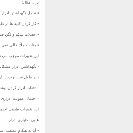
برای مثال:
▪ تحمل نگهداشتن ادرار 
▪ کار کردن کلیه ها در ط
▪ عضلات شکم و لگن ضع
▪ مثانه کاملاً; خالی نمی 
این تغییرات موجب می ش
- نگهداشتن ادرار مشکل 
- در طول شب چندین بار 
- دفعات ادرار کردن بیشت
- احتمال عفونت ادراری 
این تغییرات طبیعی احتما
● بی اختیاری ادرار
▪ آیا به هنگام عطسه، س