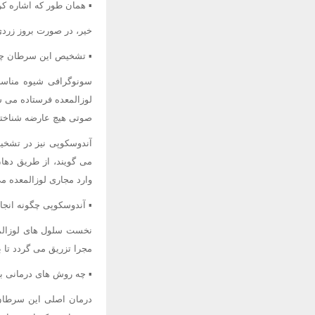
▪ همان طور که اشاره کر
خیر، در صورت بروز زردی 
▪ تشخیص این سرطان چگ
سونوگرافی شیوه مناسب
لوزالمعده فرستاده می ش
صوتی هیچ عارضه شناخته
آندوسکوپی نیز در تشخی
می گویند، از طریق دهان
وارد مجاری لوزالمعده م
▪ آندوسکوپی چگونه انج
نخست سلول های لوزالمع
مجرا تزریق می گردد تا 
▪ چه روش های درمانی ب
درمان اصلی این سرطان