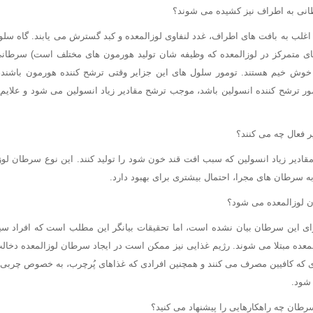
طانی به اطراف نیز کشیده می شوند؟
غلب به بافت های اطراف، غدد لنفاوی لوزالمعده و کبد گسترش می یابند. گاه سلو
ی متمرکز در لوزالمعده که وظیفه شان تولید هورمون های مختلف است) سرطان
خوش خیم هستند. تومور سلول های این جزایر وقتی ترشح کننده هورمون باشند، 
ور ترشح کننده انسولین باشد، موجب ترشح مقادیر زیاد انسولین می شود و علایم
ر فعال چه می کنند؟
مقادیر زیاد انسولین که سبب افت قند خون شود را تولید کنند. این نوع سرطان لوز
سرطان های مجرا، احتمال بیشتری برای بهبود دارد.
 لوزالمعده می شود؟
 این سرطان بیان نشده است، اما تحقیقات بیانگر این مطلب است که افراد سیگا
عده مبتلا می شوند. رژیم غذایی نیز ممکن است در ایجاد سرطان لوزالمعده دخال
ی که کافیین مصرف می کنند و همچنین افرادی که غذاهای پُرچرب، به خصوص چرب
شود.
رطان چه راهکارهایی را پیشنهاد می کنید؟