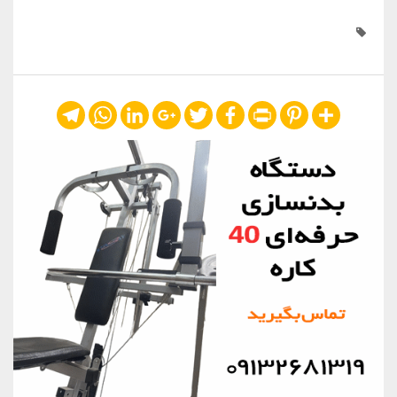
Telegram
WhatsApp
LinkedIn
Google+
Twitter
Facebook
Print
Pinterest
Share