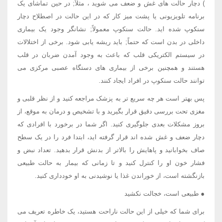
) دچار حالت های غش و ضعف می شوید ، مثلاً; در حین تماشای یک
برنامه تلویزیونی یا پشت میز کار که در این حالت در اصطلاح دچار
سنکوپ شده اید. حالت سنکوپ معمولاً; نشانگر وجود یک بیماری
داخلی در بدن است که حتماً; باید ریشه یابی شود. برخی از اختلالات
در سیستم الکتریکی قلب که باعث به وجود آمدن ضربان در قلب
هستند و همچنین برخی از بیماری های دستگاه عصبی مرکزی می
توانند حالت سنکوپ در افراد ایجاد کنند.
پس بهتر است هر چه سریع تر به پزشک مراجعه کنید و از نظر قلبی و
مغزی تحت بررسی دقیق قرار بگیرید و با تشخیص و درمان به موقع، از
بروز مشکلات بعدی جلوگیری کنید. اگر شما در برخورد با افرادی که
دچار ضعف و غش شده اند قرار گرفته اید، ابتدا فرد را در یک سطح
صاف بخوابانید و پاهایش را بالاتر از بدنش قرار بدهید. تعداد نبض و
فشار خون او را کنترل کنید و تا زمانی که بیمار به حالت طبیعی
بازنگشته است، از خوراندن غذا یا نوشیدنی به او خودداری کنید.
● طبیعی است، خجالت نکشید
برای شما که خیلی از این حالت ناراحت هستید، یک خاطره تعریف می