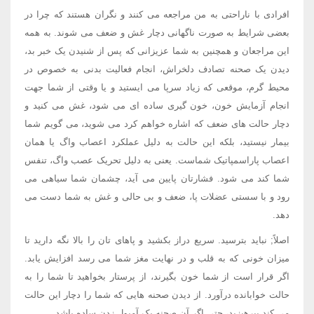
افرادی با ناراحتی به من مراجعه می کنند و نگران هستند که چرا در
بعضی شرایط به صورت ناگهانی دچار غش و ضعف می شوند. به همه
این مراجعان و همچنین به شما عزیزانی که پس از شنیدن یک خبر بد،
دیدن یک صحنه تصادف دلخراش، انجام فعالیت بدنی به خصوص در
محیط گرم، موقعی که زیاد سرپا می ایستید و یا وقتی از شما جهت
انجام آزمایش خون، خون گیری ساده ای می شود، غش می کنید و
دچار حالت های ضعف که اشاره خواهم کرد می شوید، می گویم شما
بیمار نیستید، بلکه این حالت به دلیل عملکرد اعصاب واگ یا همان
اعصاب پاراسمپاتیک شماست. یعنی به دلیل تحریک عصب واگ، تنفس
شما کند می شود. فشارتان پایین می آید، چشمان شما سیاهی می
رود و با سستی عضلات پا، ضعف و بی حالی و غش به شما دست می
دهد.
اصلاً; نباید بترسید. سریع دراز بکشید و پاهای تان را بالا نگه دارید تا
میزان خونی که به قلب و در نهایت مغز شما می رسد افزایش یابد.
اگر قرار است از شما خون بگیرند، از پرستار بخواهید تا شما را به
حالت خوابانده درآورد. از دیدن صحنه هایی که شما را دچار این حالت
می کند بپرهیزید، حتی اگر آن صحنه یک آمپول زدن ساده باشد.