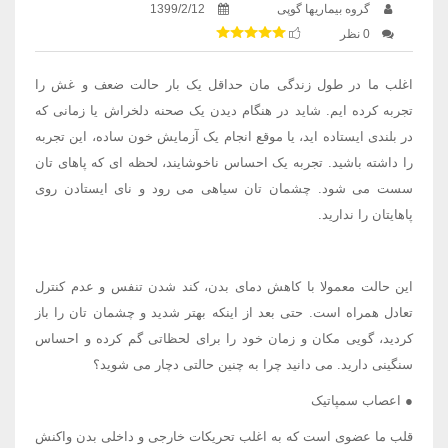
گروه بیماریها گوپی
1399/2/12
0 نظر
اغلب ما در طول زندگی مان حداقل یک بار حالت ضعف و غش را
تجربه کرده ایم. شاید در هنگام دیدن یک صحنه دلخراش یا زمانی که
در بلندی ایستاده اید، یا موقع انجام یک آزمایش خون ساده، این تجربه
را داشته باشید. تجربه یک احساس ناخوشایند، لحظه ای که پاهای تان
سست می شود. چشمان تان سیاهی می رود و نای ایستادن روی
پاهایتان را ندارید.
این حالت معمولا با کاهش دمای بدن، کند شدن تنفس و عدم کنترل
تعادل همراه است. حتی بعد از اینکه بهتر شدید و چشمان تان را باز
کردید، گویی مکان و زمان خود را برای لحظاتی گم کرده و احساس
سنگینی دارید. می دانید چرا به چنین حالتی دچار می شوید؟
● اعصاب سمپاتیک
قلب ما عضوی است که به اغلب تحریکات خارجی و داخلی بدن واکنش