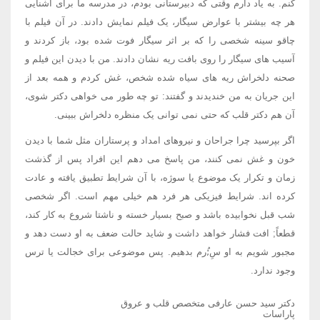
کنم. به یاد دارم وقتی که دبیرستانی بودم، در مدرسه ما برای آشنایی
هر چه بیشتر با عوارض سیگار، یک فیلم نمایش دادند. در آن فیلم با
چاقو سینه شخصی را که بر اثر سیگار فوت شده بود، باز کردند و
آسیب های سیگار را روی بافت ریه نشان دادند. من با دیدن این فیلم و
صحنه دلخراش ریه های سیاه شده شخص، غش کردم و همه بعد از
این جریان به من خندیدند و گفتند: تو چه طور می خواهی دکتر شوی،
آن هم دکتر قلب که حتی نمی توانی یک منظره دلخراش ببینی.
اگر بپرسید چرا جراحان و نیروهای امداد و پرستاران مثل شما با دیدن
خون و غش نمی کنند، من پاسخ می دهم این افراد پس از گذشت
زمان و تکرار یک موضوع یا سوژه، با آن شرایط تطبیق یافته و عادت
کرده اند. شرایط فیزیکی هر فرد هم خیلی مهم است. اگر شخصی
شب قبل نخوابیده باشد و صبح بسیار خسته و ناشتا شروع به کار کند،
قطعاً; افت فشار خواهد داشت و شاید حالت ضعف به او دست دهد و
مجبور شویم به او سِ;ُرم بدهیم. پس موضوعی برای خجالت یا ترس
وجود ندارد.
دکتر سید حسن عارفی متخصص قلب و عروق
پاراسات