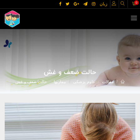
0
زبان
حالت ضعف و غش
مقالات
علوم پزشکی
بیماریها
حالت ضعف و غش