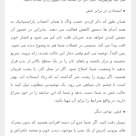
● ایستادن در برابر غش
همان طور که ذکر کردم، عصب واگ یا همان اعصاب پاراسمپاتیک به
همه اندام ها دستور کاهش فعالیت می دهند. بنابراین در حضور آن
تنفس کندتر خواهد شد. ضربان قلب تان کم می شود و فشار خون
افت پیدا می کند. سستی در عضلات شما هم به وضوح دیده می شود،
پس اکیداً; توصیه می کنم وقتی دچار این حالت شدید، راه نروید، سریع
بنشینید و دراز بکشید و پاهای تان را در یک سطح بالاتر از بدن قرار
بدهید تا وضعیت شما اصلاح شود. اگر در محل کار، یا پشت فرمان
هستید، اگر روزی را پشت سر گذاشته اید که زیاد ایستاده اید، بهتر
است تا چشم تان سیاهی می رود، یک نوشیدنی مطلوب میل کنید تا
حالت غش به شما دست ندهد و شما که این سابقه را در خود سراغ
دارید، در واقع شرایط را برای آن مهیا نکنید.
● غش، نوعی دیگر
بسیار دقت کنید، اگر شما جزو آن دسته افرادی هستید که بدون محرک
های بیرونی (ترس از یک شی یا موجود، دیدن خون و صحنه دلخراش و