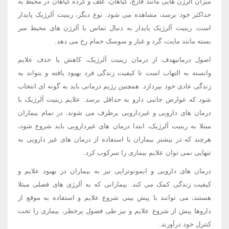
میزان آلرژن هایی مانند قارچ، گیاهان، علف و گرده گیاهان در محیط به
حداکثر خود برسد، مشاهده می شود. نوع دیگر، رینیت آلرژیک پایدار
است. رینیت آلرژیک پایدار به دنبال تماس با آلرژن های محیط سر
بسته مانند مایت، گرد و غبار و سوسک حمام رخ می دهد.
اصول درمانیهدف از درمان رینیت آلرژیک، کاهش یا حذف علایم
وابسته به التهاب است تا کیفیت زندگی فرد بهبود یافته و بتواند به
زندگی عادی خود بپردازد. همچنین رژیم درمانی باید به گونه ای انتخاب
شود که عوارض جانبی دارو به حداقل برسد. علایم رینیت آلرژیک با
درمان های دارویی و غیردارویی برطرف می شوند. در تمام بیماران
مبتلا به رینیت آلرژیک، ابتدا درمان های غیردارویی باید شروع شود،
هرچند که در بیشتر بیماران با استفاده از درمان های غیر دارویی به
تنهایی نمی توان علایم بیماری را سرکوب کرد.
درمان های دارویی و ایمونوتراپی نیز به بیماران در بهبود علایم و
کیفیت زندگی کمک می کند. بیمارانی که به آلرژی های فصلی مبتلا
هستند، می توانند با پیش بینی شروع علایم و استفاده به موقع از
داروها پیش از شروع علایم و نیز طی فصول پرخطر، بیماری را تحت
کنترل خود درآورند.