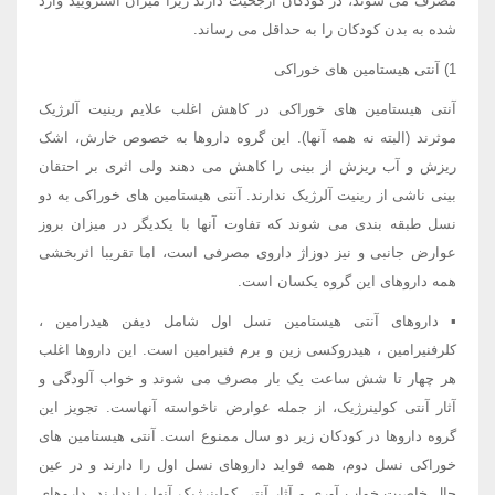
مصرف می شوند، در کودکان ارجحیت دارند زیرا میزان استرویید وارد
شده به بدن کودکان را به حداقل می رساند.
1) آنتی هیستامین های خوراکی
آنتی هیستامین های خوراکی در کاهش اغلب علایم رینیت آلرژیک
موثرند (البته نه همه آنها). این گروه داروها به خصوص خارش، اشک
ریزش و آب ریزش از بینی را کاهش می دهند ولی اثری بر احتقان
بینی ناشی از رینیت آلرژیک ندارند. آنتی هیستامین های خوراکی به دو
نسل طبقه بندی می شوند که تفاوت آنها با یکدیگر در میزان بروز
عوارض جانبی و نیز دوزاژ داروی مصرفی است، اما تقریبا اثربخشی
همه داروهای این گروه یکسان است.
▪ داروهای آنتی هیستامین نسل اول شامل دیفن هیدرامین ،
کلرفنیرامین ، هیدروکسی زین و برم فنیرامین است. این داروها اغلب
هر چهار تا شش ساعت یک بار مصرف می شوند و خواب آلودگی و
آثار آنتی کولینرژیک، از جمله عوارض ناخواسته آنهاست. تجویز این
گروه داروها در کودکان زیر دو سال ممنوع است. آنتی هیستامین های
خوراکی نسل دوم، همه فواید داروهای نسل اول را دارند و در عین
حال خاصیت خواب آوری و آثار آنتی کولینرژیک آنها را ندارند. داروهای