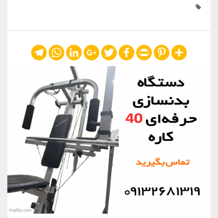
Telegram
WhatsApp
LinkedIn
Google+
Twitter
Facebook
Print
Pinterest
Share