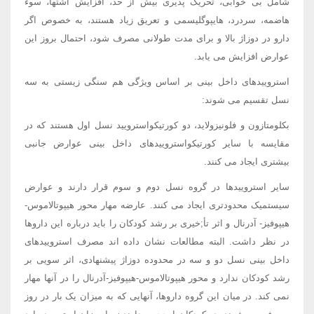
شامل بی خوابی، تحریک پذیری بیش از حد، افزایش اشتها، سوء
هاضمه، سردرد، هایپوگلیسمی و تعریق زیاد هستند، به خصوص اگر
دارو در دوزاژ بالا و برای مدت طولانی مصرف شود، احتمال بروز این
عوارض افزایش می یابد.
استروییدهای داخل بینی بر اساس ویژگی هم سنگی زیستی به سه
نسل تقسیم می شوند:
بکلومتازون و فلونیزولاید، دو کورتیکواسترویید نسل اول هستند که در
مقایسه با سایر کورتیکواستروییدهای داخل بینی عوارض جانبی
بیشتری ایجاد می کنند.
سایر استروییدها در گروه نسل دوم و سوم قرار دارند و عوارض
سیستمیک محدودتری ایجاد می کنند. عارضه مهار محور هیپوتالاموس-
هیپوفیز- آدرنال و اثر تأ;خیری بر رشد کودکان را باید درباره این داروها
در نظر داشت. البته مطالعات نشان داده اند مصرف استروییدهای
داخل بینی نسل دو و سه در محدوده دوزاژ پیشنهادی، اثر سویی بر
رشد کودکان ندارد و محور هیپوتالاموس-هیپوفیز-آدرنال را در آنها مهار
نمی کند. در میان این گروه داروها، آنهایی که به میزان یک بار در روز