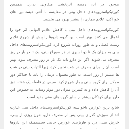
موجود در این زمینه، اثربخشی متفاوتی ندارد. همچنین
کورتیکواستروییدهای داخل بینی در مقایسه با آنتی هیستامین های
خوراکی، علایم بیماری را بیشتر بهبود می بخشند.
کورتیکواستروییدهای داخل بینی با کاهش علایم التهابی اثر خود را
اعمال می کنند. بهتر است این گروه داروها را پیش از شروع علایم
رینیت فصلی و به طور روزانه شروع کرد. کورتیکواستروییدهای داخل
بینی به میزان یک تا دو اسپری در هر سوراخ بینی، یک تا دو بار در روز
مصرف می شوند. اگر این دارو باید یک بار در روز مصرف شود، بهتر
است آن را برای مصرف در شب تجویز کرد، زیرا التهاب بینی در شب
ها بیشتر از روز است. به طور معمول، درمان را باید با حداکثر دوز
ممکن برای گروه سنی بیمار شروع کرد. سپس در فاصله یک هفته، دوز
آن را کاهش داده و به کمترین میزان دوز موثر رساند، به خصوص این
دارو برای کودکان بیشتر از سایر گروه های سنی مفید است.
شایع ترین عوارض ناخواسته کورتیکواستروییدهای داخل بینی عبارت
اند از سوزش گذرای بینی پس از مصرف دارو، خون ریزی از بینی،
خارش بینی، درد و فارنژیت. عوارض جانبی سیستمیک این داروها