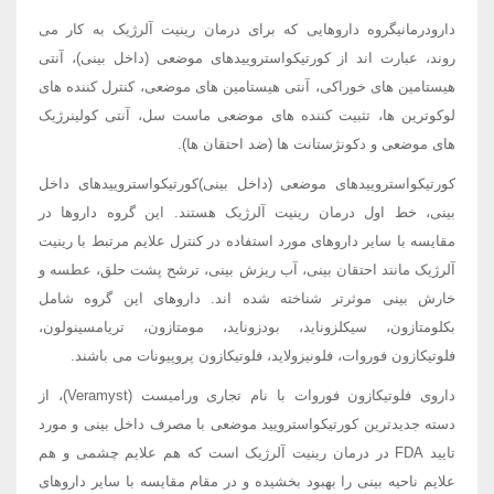
دارودرمانیگروه داروهایی که برای درمان رینیت آلرژیک به کار می
روند، عبارت اند از کورتیکواستروییدهای موضعی (داخل بینی)، آنتی
هیستامین های خوراکی، آنتی هیستامین های موضعی، کنترل کننده های
لوکوترین ها، تثبیت کننده های موضعی ماست سل، آنتی کولینرژیک
های موضعی و دکونژستانت ها (ضد احتقان ها).
کورتیکواستروییدهای موضعی (داخل بینی)کورتیکواستروییدهای داخل
بینی، خط اول درمان رینیت آلرژیک هستند. این گروه داروها در
مقایسه با سایر داروهای مورد استفاده در کنترل علایم مرتبط با رینیت
آلرژیک مانند احتقان بینی، آب ریزش بینی، ترشح پشت حلق، عطسه و
خارش بینی موثرتر شناخته شده اند. داروهای این گروه شامل
بکلومتازون، سیکلزوناید، بودزوناید، مومتازون، تریامسینولون،
فلوتیکازون فوروات، فلونیزولاید، فلوتیکازون پروپیونات می باشند.
داروی فلوتیکازون فوروات با نام تجاری ورامیست (Veramyst)، از
دسته جدیدترین کورتیکواسترویید موضعی با مصرف داخل بینی و مورد
تایید FDA در درمان رینیت آلرژیک است که هم علایم چشمی و هم
علایم ناحیه بینی را بهبود بخشیده و در مقام مقایسه با سایر داروهای