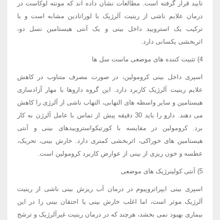
تایید قرار گرفته است. مطالعات نشان داده اند که مونته لوکاست در
درمان علایم ناشی از رینیت آلرژیک با لوراتادین مشابه است و با
ترکیب یک استرویید داخل بینی و یک آنتی هیستامین نسل دو،
اثربخشی یکسانی دارد.
4) تثبیت کننده های موضعی ماست سل ها
اسپری داخل بینی کرومولین، در صورت مصرف متناوب در کاهش
علایم رینیت آلرژیک کاربرد دارد. این گروه داروها با مهار آزادسازی
هیستامین و سایر واسطه های التهابی، التهاب ناشی از آلرژی را کاهش
می دهند. دارو را باید 30 دقیقه پیش از تماس با عامل آلرژن به کار
برد. کرومولین در مقایسه با کورتیکواستروییدهای بینی و آنتی
هیستامین های خوراکی، اثربخشی کمتری دارد. خارش بینی، تحریک،
عطسه و خون ریزی از بینی از عوارض کاربرد کرومولین است.
5) آنتی کولینرژیک های موضعی
اسپری بینی ایپراتروپیوم در درمان آب ریزش بینی ناشی از رینیت
آلرژیک موثر است، اما اغلب خارش بینی یا احتقان بینی را در این
بیماری بهبود نمی بخشد، هرچند که در درمان رینیت غیرآلرژیک و ترشح