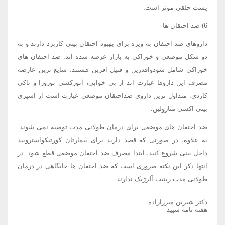
پشت حلقی موثر است.
6) ضد احتقان ها
داروهای ضد احتقان به ویژه برای بهبود احتقان بینی کاربرد دارند و به
دو شکل موضعی و خوراکی به بازار عرضه شده اند. ضد احتقان های
خوراکی شامل سودوافدرین و فنیل افرین هستند. شایع ترین عارضه
مصرف این داروها عبارت اند از بی خوابی، آنورکسی نوروزا و تاکی
کاردی. متداول ترین داروی ضداحتقان موضعی عبارت است از اسپری
بینی اکسی متازولین.
ضد احتقان های موضعی برای درمان طولانی مدت توصیه نمی شوند.
به علاوه، در صورتی که قصد دارید برای بیمارتان کورتیکواسترویید
داخل بینی شروع کنید، ابتدا مصرف ضد احتقان موضعی قطع شود. در
انتها ذکر این نکته ضروری است که ضد احتقان ها جایگاهی در درمان
طولانی مدت رینیت آلرژیک ندارند.
دکتر شیرین میرزازاده
هفته نامه سپید