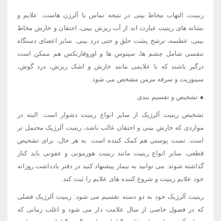
رینیت، التهاب مخاط بینی در نتیجه تماس با آلرژن هاست. علایم و
نشانه های رینیت عبارت اند از آب ریزش بینی، احتقان و خارش مخاط
بینی، عطسه، ترشح پشت حلق و حتی درد بینی. سایر اعضای دستگاه
تنفسی شامل چشم ها، سینوس ها و اوروفارنکس هم ممکن است
درگیر باشند که با علایمی مانند خارش و اشک ریزش، درد گوش،
سینوزیت و سرفه مزمن مشخص می شود.
● تشخیص و تقسیم بندی
تشخیص رینیت آلرژیک از سایر انواع رینیت دشوار است. البته در
مواردی که خارش بینی و احتقان غالب باشد، رینیت آلرژیک محتمل تر
است. تست پوستی هم کمک کننده است. به هر حال، برای تشخیص
قطعی، سایر انواع رینیت مانند رینیت هورمونی و عفونی باید کنار
گذاشته شوند. می توانید به بیمار پیشنهاد کنید در دفتر یادداشت روزانه
خود علایم رینیت و شروع کننده های علایم را ثبت کند.
رینیت آلرژیک خود به دو دسته تقسیم می شود: رینیت آلرژیک فصلی
که در فصول خاصی از سال علامت دار می شود و اغلب زمانی که