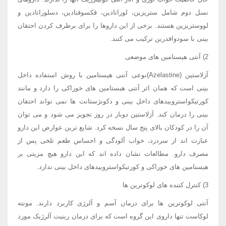
نسل دوم شامل ستریزین، لوراتادین، فکسوفنادین، دسلوراتادین و
لووستریزین هستند. برخی از این داروها را برای برطرف کردن احتقان
بینی با سودوافدرین ترکیب می کنند.
2) آنتی هیستامین های موضعی
آزلاستین (Azelastine)نوعی آنتی هیستامین با روش استفاده داخل
بینی است که همان اثر آنتی هیستامین های خوراکی را دارد و مانند
کورتیکواستروییدهای داخل بینی و دکونژستانت ها نمی تواند احتقان
بینی را درمان کند. آزلاستین دوبار در روز تجویز می شود و می توان
آن را در کودکان بالای پنج سال نسخه کرد. شایع ترین عوارض این دارو
عبارت اند از سردرد، خواب آلودگی و احساس طعم تلخی پس از
مصرف دارو. مطالعات نشان داده اند که این دارو هیچ مزیتی بر
هیستامین های خوراکی و کورتیکواستروییدهای داخل بینی ندارد.
3) کنترل کننده های لوکوترین ها
آنتی لوکوترین ها برای درمان آسم و آلرژی کاربرد دارند. مونته
لوکاست تنها داروی این گروه است که برای درمان رینیت آلرژیک مورد