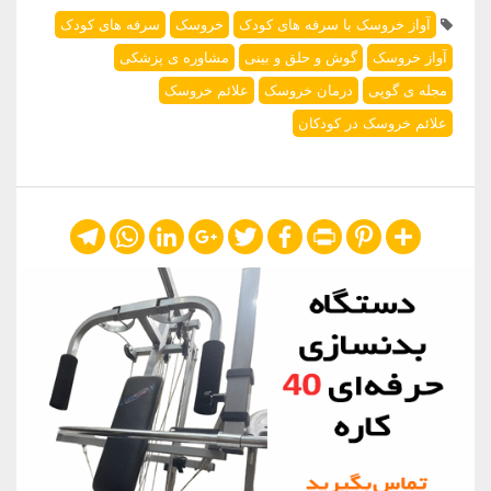
آواز خروسک با سرفه های کودک
خروسک
سرفه های کودک
آواز خروسک
گوش و حلق و بینی
مشاوره ی پزشکی
مجله ی گوپی
درمان خروسک
علائم خروسک
علائم خروسک در کودکان
Telegram
WhatsApp
LinkedIn
Google+
Twitter
Facebook
Print
Pinterest
Share