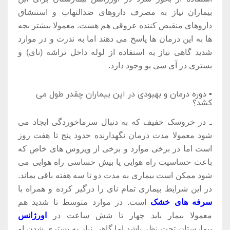
بیماران نیاز به مصرف داروهای ضدالتهاب و استنشاق
داروهای منقبض کننده عروقی هم هست. معمولا بیشتر بچه
ها به این درمان ها پاسخ می دهند اما به ندرت و در موارد
شدید گاهی نیاز به استفاده از لوله داخل تراشه (نای) و
بستری در آی سی یو وجود دارد.
▪ دوره درمان و بهبودی در این بیماران چقدر طول می
کشد؟
ـ در خروسک خفیف که به دنبال سرماخوردگی ایجاد می
شود معمولا مدت درمان نگهدارنده حدود پنج تا هفت روز
است اما در برخی موارد و برخی از ویروس های خاص که
باعث حساسیت راه هوایی یا بیش حساسی راه هوایی می
شود ممکن است بیماری به مدت دو تا سه هفته باقی بماند.
در این شرایط بیماری تمام نای را درگیر کرده و همراه با
سرفه های خشک
است. در موارد متوسط تا شدید هم
معمولا بیمار باید چهار تا شش ساعت در
اورژانس
بیمارستان تحت نظر باشد اما گاهی نیاز به بستری شدن او