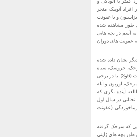
. مطابق فرضیه بهداشت ( Hygiene Hypothesis ) برخورد کمتر با آلودگی و
افراد آتوپیک منجر
یزاسیون و یا عفونت
پاتیت A وجود دارد تأ;یید کننده این فرضیه می باشند(2). همین طور مشاهده شده
به آسم در بچه هایی
که عفونت های دوران
دیگر نشان داده شده
 سرخک، خروسک، سیاه
سرفه، آبله مرغان، سرخجه و اوریون که در دوران کودکی ایجاد می شوند قابل توضیح نیست (6و3). یا در برخی
خک، اوریون و آبله
ژیک در آن ها پیشرفت می کند پیدا نشد (7و6). در مطالعه آینده نگری که
تنفسی تحتانی در سال اول
د که سرماخوردگی (عفونت
ایی که سرخک گرفته
 طور بچه های ژاپنی