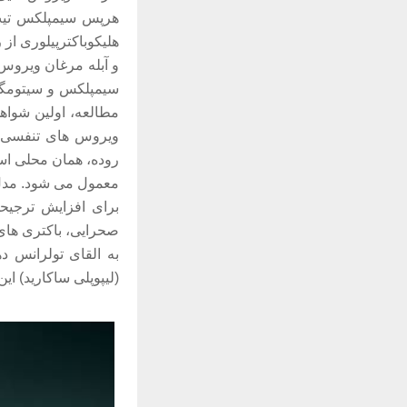
هلیکوباکترپیلوری از 
و آبله مرغان ویروس 
سیمپلکس و سیتومگال
مطالعه، اولین شواهد
ویروس های تنفسی هو
روده، همان محلی است
معمول می شود. مدل ه
به القای تولرانس د
(لیپوپلی ساکارید) این