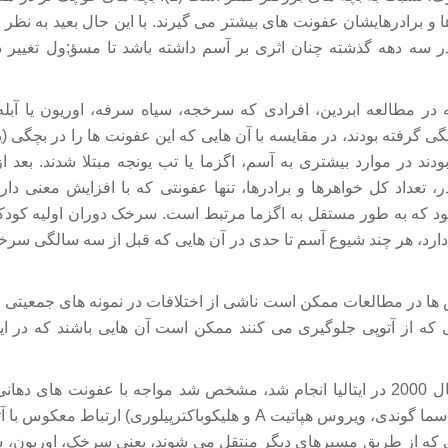
ها و برادرهایشان عفونت های بیشتر می گیرند. با این حال بعید به نظر
 در سه دهه گذشته چنان اثری بر آسم داشته باشد تا مسؤ;ول تغییر 
ر مطالعه ابردین، افرادی که سرخجه، سیاه سرفه، اوریون یا آبل
بودند در موارد بیشتری به آسم، اگزما یا تب یونجه مبتلا شدند. بعد
 تعداد کل خواهرها و برادرها، تنها عفونتی که با افزایش معنی دار 
ود که به طور مستقل به اگزما مرتبط است. سرخک دوران اولیه کودکی
دارد، هر چند شیوع آسم تا حدی در آن هایی که قبل از سه سالگی سرخک
ض ها در مطالعات ممکن است ناشی از اختلافات در نمونه های جمعیتی
ی که از آتوپی جلوگیری می کنند ممکن است آن هایی باشند که در 
در تحقیقی که در سال 2000 در ایتالیا انجام شد، مشخص شد مواجه با عفونت ها
های غذایی (توکسوپلاسما گوندی، ویروس هپاتیت A و هلیکوباکترپیلوری) ار
ی که از طریق مسیرهای دیگر منتقل می شوند، یعنی سرخک، اوریون، س