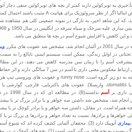
;خیری به توبرکولین دارند کمتر از بچه های توبرکولین منفی دچار آتو
شوند و سربازان ارتش ایتالیا اگر از نظر سرولوژیک برای هپ
و این کاهش با افزایش شیوع آسم در بچه ها منطبق می باشد.
وی
ر پیشرفت آسم را تا زمان سن مدرسه کاهش می دهند. در این مط
عفونت های ویروسی ارتباط معکوس معنی داری با آسم در سن
ویروسی عمدتا وابسته به دو زیر گروه است: runny nose و عفون
منتشر مخاط دهان یا stomatitis، واریسلا). عفونت های باکتریایی، قارچی، گ
نی داری بر
آسم
نداشتند(8). د
 ) انگلیس انجام شد، مشخص شد داشتن سه خواهر و یا برادر بزرگ تر یا بیش
ه همراه است. در مقابل، داشتن سه خواهر و یا برادر کوچک تر یا بیش
ی خواهرها و برادرها، نسبت به تعداد خواهر و برادرها ی بزرگ تر یا 
بیماری
آتوپیک دارد (3). محققان آلمانی کشف کرده اند که شیوع
های خانواده های بزرگ، نسبت به بچه های بزرگتر کمتر است (1)