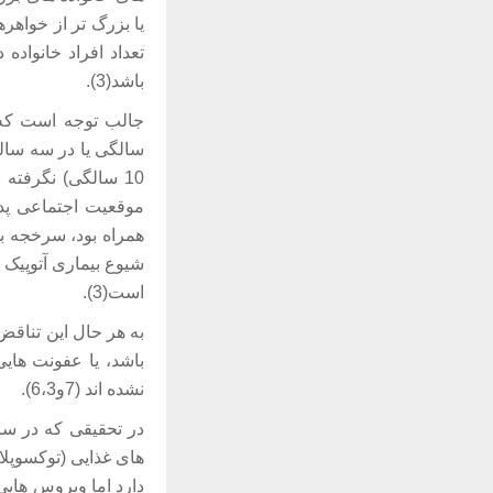
یا بزرگ تر از خواهر
تعداد افراد خانواده
باشد(3).
جالب توجه است که د
10 سالگی) نگرفته 
موقعیت اجتماعی پدر،
همراه بود، سرخجه ب
شیوع بیماری آتوپیک 
است(3).
به هر حال این تناق
باشد، یا عفونت های
نشده اند (7و6،3).
دارد اما ویروس های