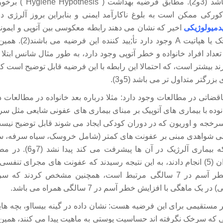
جهان توسعه یافته باشد (3و2)
رکی ممکن است به بلوغ ناکارآمد ایمنی و بنابراین بروز آلرژی در 
یدمیولوژیکی
اخیر که نشان می دهند رابطه معکوسی بین آتوپی و ایمون
با مایکوباکتریا، سرخک یا ه
داد افراد خانواده و خطر آتوپی وجود دارد، به طور مثال شانس ابتلا 
ارند بیشتر است، که احتمالا این رابطه با این فرضیه قابل توضیح است 
زرگتر متداول تر می باشد (5و3).
ضاتی در مطالعات وجود دارد: مثلا درباره بعد خانواده در مطالعات 
خانوده با بیماری های آتوپیک بر مبنای بیماری های عفونی شایعی مثل
ی شواهدی مبنی بر عفونت های کمتر (شامل خروسک، سیاه سرفه، سر
مرغان) در کسانی که بیماری آلر
Ponsonby و همکاران (5) انجام دادند، به این نتیجه رسیدند که عفونت های مجرای 
زندگی با افزایش خطر آسم در 7 سالگی مرتبط است، همچنین مشخص کردن
 ماهگی با افزایش خطر آسم در 7 سالگی همراه می باشد.
یر مستقیمی برای این فرضیه هست: نشان داده در گینه بیسااو، بچه ه
یی که سرخک نگرفته اند حساسیت پوستی به ماهیت پیدا می کنند، همین