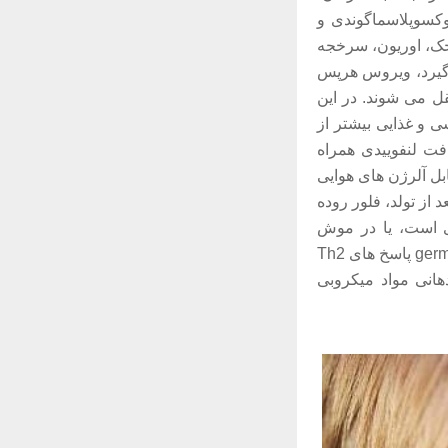
پ او سیتومگالو ویروس چنین ارتباطی ندارند. ویروس هپاتیت A ، توکسوپلاسماگوندی و
سرخک، اوریون، سرخجه
ی گیرد، ویروس هرپس
ل می شوند. در این
ی و غذایی بیشتر از
فت لنفوییدی همراه
بل آلرژن های هوایی
از تولد، فلور روده
ای محیطی ضروری است، یا در موش
صحرایی، باکتری های روده ای تغییر ایزوتایپ l gE را تنظیم می کنند، یا در موش های germ free پاسخ های Th2
هانی مواد میکروبی