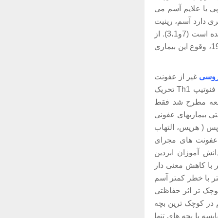
پی یا علایم آسم می
اتیت A مثبت باشند احتمال کمتری دارد آسم، رینیت
آلرژیک یا آتوپی بگیرند، که این شاهد اخیر، به تازگی در نمونه جمعیتی کلی هم مشاهده شده است (7و3،1). از
زمان معمول شدن ایمن سازی علیه سرخک و سیاه سرفه در انگلیس در سال 1950 و 1968، وقوع این بیماری
روسی
غیر از عفونت
های مجرایی تنفسی تحتانی در اوایل زندگی، ممکن است سیستم ایمنی نابالغ را به سمت فنوتیپ Th1 تحریک
العه مطرح شد فقط
 7 سالگی دارند و اثر حفاظتی بیماریهای عفونی
ت های ویروسی تیپ هرپس ( هرپس، التهاب
وارشی یا عفونت های مجرای
ر مطالعه ای که در سال 1998 در دانش آموزان ابردین
تر با کاهش معنی دار
تر با خطر کمتر آسم
کوچک تر اثر حفاظتی
 آسم در کوچک ترین بچه
. بچه های کوچک تر در مقایسه با بچه های تنها