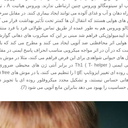
هرپس سیمپلکس تی
راه دهان و آب و غذای آلوده می توانند ایجاد بیماری کنند. در مقابل 
های هوایی هستند که انتقال آن ها کمتر تحت تأ;ثیر بهداشت قرار م
و ویروس هم به طور عمده از طریق تماس طولانی فرد با فرد منتق
 اپیدمیولوژیکی فراهم شد مبنی بر این که میکروب های دهانی گوارش
ایی اثر محافظتی ضد آتوپی ایجاد می کنند و مطرح می کند که با
 که در آن در اثر مواجه میکروبی مناسب انحراف پاسخ ایمنی در مقا
ای حیوانی شواهدی برای این فرض فراهم می کنند، مثلا در موش بعد 
برای افزایش ترجیحی ایمنی ( T- helper ) Th1 در برابر آنتی ژن ه
هانی حساس نیستند، و تشکیل مجدد میکروفلور روده ای یا تجویز د
 حساسیت را بهبود می دهد بنابراین مانع آتوپی می شود (7).