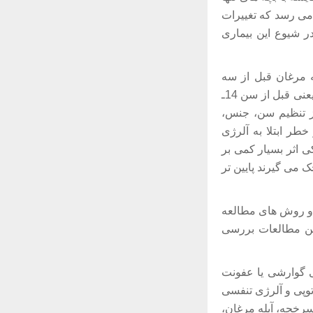
 می رسد که تغییرات
در شیوع این بیماری
ه مرغان قبل از سه
سالگی یا در سه سالگی گرفته بودند، در مقایسه با آن هایی که این عفونت ها را در بچگی (یعنی قبل از سن 14ـ
 از تنظیم سن، جنس،
خطر ابتلا به آلرژی
 اثر بسیار کمی بر
 می گیرند پایین تر
 و روش های مطالعه
این مطالعات بررسی
ی دهانی گوارشی یا عفونت
تباط معکوس با آتوپی و آلرژی تنفسی
رخجه، آبله مرغان،