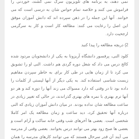
نمی دهند، به برنامه های تلویزیون سرک نمی کشند، خوردنی را
فراموش می کنند و خلاصه تمام حواس شان به درسی است که می
خوانند. آنها این جمله را در ذهن سپرده اند که دانش آموزان موفق
این اصل را رعایت می کنند: مطالعه کار است و کار به سرگرمی
ارجحیت دارد.
2) دریچه مطالعه را پیدا کنید
کلود النی، پرفسور دانشگاه آریزونا به یکی از دانشجویان مردود شده
کالج درس می داد که شغل دوره گردی هم داشت. النی او را تشویق
می کرد تا از زمان هایی در طی کار برای به خاطر سپردن مفاهیم
زیست شناسی استفاده کند. به یکی دیگر از آنها لیستی از کلمات را
داده بود تا در وقتی که دارد مسواک می زند آنها را دوره کند و هر دو
آنها ترم بهتری با نمره های بهتری گذراندند، در حالی که تغییر زیادی در
ساعت مطالعه شان نداده بودند. در میان دانش آموزان زیادی که النی
درباره آنها تحقیق کرد، دید ساعت و زمان مطالعه یک امر کاملا
شخصی است. بعضی ها آخرهای شب وقتی خانه ساکت و آرام است و
بعضی ها صبح زود بهتر می توانند درس بخوانند. بعضی وقتی از مدرسه
می آیند آن قدر سرحال هستند که می توانند کارهای مدرسه را همان