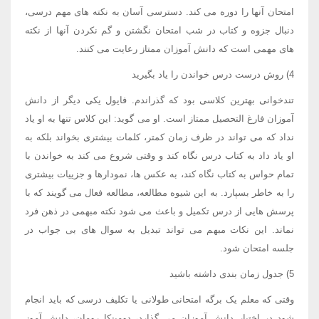
امتحان آنها را دوره می کند. دسترسی آسان به نکته های مهم درسی،
دنبال جزوه و کتاب در شب امتحان نگشتن و گم نکردن آنها از نکته
های مهمی است که دانش آموزان ممتاز رعایت می کنند.
4) روش درست درس خواندن را یاد بگیرید
تندخوانی بهترین کلاسی بود که گذراندم. فایول یکی دیگر از دانش
آموزان فارغ التحصیل ممتاز است. او می گوید: این کلاس تنها به او یاد
نداد که می تواند در ظرف زمان کمتر، کلمات بیشتری بخواند بلکه به
او یاد داد به کتاب درس نگاه کند و وقتی شروع می کند به خواندن با
تمام حواس به کتاب نگاه کند، به عکس ها، نمودارها و جزییات بیشتری
را به خاطر بسپارد. به این شیوه مطالعه، مطالعه فعال می گویند که با
پرسش هایی از درس تکمیل و باعث می شود نکته مبهمی در ذهن فرد
نماند. این نکات مبهم می تواند تبدیل به سوال های بی جواب در
جلسه امتحان شود.
5) جدول زمان بندی داشته باشید
وقتی که معلم یک برگه امتحانی طولانی یا تکلیف درسی که باید انجام
شود در اختیار دانش آموزان می گذارد، دومینکا رومان، دانش آموز