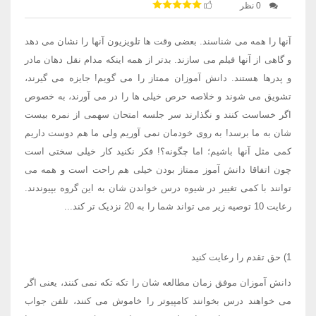
0 نظر
آنها را همه می شناسند. بعضی وقت ها تلویزیون آنها را نشان می دهد
و گاهی از آنها فیلم می سازند. بدتر از همه اینکه مدام نقل دهان مادر
و پدرها هستند. دانش آموزان ممتاز را می گویم! جایزه می گیرند،
تشویق می شوند و خلاصه حرص خیلی ها را در می آورند، به خصوص
اگر خساست کنند و نگذارند سر جلسه امتحان سهمی از نمره بیست
شان به ما برسد‍! به روی خودمان نمی آوریم ولی ما هم دوست داریم
کمی مثل آنها باشیم؛ اما چگونه؟! فکر نکنید کار خیلی سختی است
چون اتفاقا دانش آموز ممتاز بودن خیلی هم راحت است و همه می
توانند با کمی تغییر در شیوه درس خواندن شان به این گروه بپیوندند.
رعایت 10 توصیه زیر می تواند شما را به 20 نزدیک تر کند...
1) حق تقدم را رعایت کنید
دانش آموزان موفق زمان مطالعه شان را تکه تکه نمی کنند، یعنی اگر
می خواهند درس بخوانند کامپیوتر را خاموش می کنند، تلفن جواب