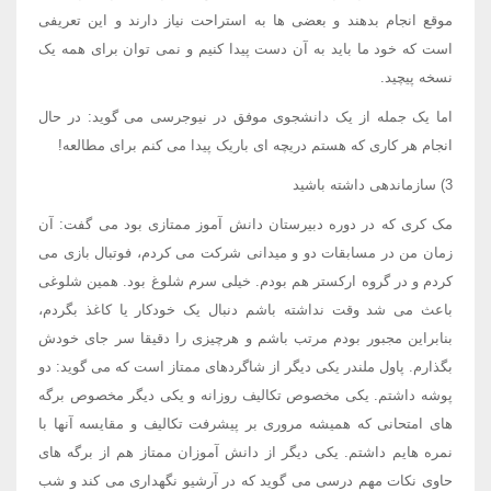
موقع انجام بدهند و بعضی ها به استراحت نیاز دارند و این تعریفی
است که خود ما باید به آن دست پیدا کنیم و نمی توان برای همه یک
نسخه پیچید.
اما یک جمله از یک دانشجوی موفق در نیوجرسی می گوید: در حال
انجام هر کاری که هستم دریچه ای باریک پیدا می کنم برای مطالعه!
3) سازماندهی داشته باشید
مک کری که در دوره دبیرستان دانش آموز ممتازی بود می گفت: آن
زمان من در مسابقات دو و میدانی شرکت می کردم، فوتبال بازی می
کردم و در گروه ارکستر هم بودم. خیلی سرم شلوغ بود. همین شلوغی
باعث می شد وقت نداشته باشم دنبال یک خودکار یا کاغذ بگردم،
بنابراین مجبور بودم مرتب باشم و هرچیزی را دقیقا سر جای خودش
بگذارم. پاول ملندر یکی دیگر از شاگردهای ممتاز است که می گوید: دو
پوشه داشتم. یکی مخصوص تکالیف روزانه و یکی دیگر مخصوص برگه
های امتحانی که همیشه مروری بر پیشرفت تکالیف و مقایسه آنها با
نمره هایم داشتم. یکی دیگر از دانش آموزان ممتاز هم از برگه های
حاوی نکات مهم درسی می گوید که در آرشیو نگهداری می کند و شب