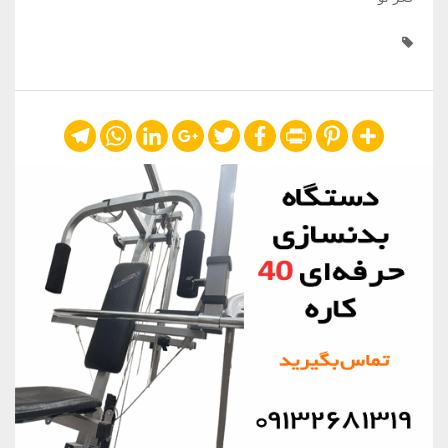
Telegram
WhatsApp
LinkedIn
Google+
Twitter
Facebook
Print
Pinterest
Share