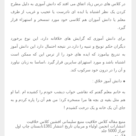
در کلاس های درس زیاد اتفاق می افتد که دانش آموزی به دلیل مطرح
کردن یک نظر اشتباه یا ایده ای نادرست یا عجیب و غریب از طرف
معلم یا دانش آموزان هم کلاسی خود مورد تمسخر و استهزاء قرار
گیرد.
برای دانش آموزی که گرایش های خلاقانه دارد، این نوع برخورد
دیگران حکم توبیخ و تنبیه را دارد.در نتیجه احتمال دارد این دانش آموز
به تدریج بیاموزد که ایده های خود را از ترس این که ممکن است
اشتباه باشد و مورد استهزای سایرین قرار گیرد ،اساسا به زبان نیاورد
و آن را در درون خود سرکوب کند.
● دانش آموز خلاق :
به خانم معلم گفتم که نقاشی خواب دیشب خودم را کشیده ام .اما او
هم مثل بقیه ی بچه ها مرا مسخره کرد؛ من هم آن را پاره کردم و به
جای آن یک خانه و یک درخت کشیدم !
منبع مقاله کلاس خلاقیت منبع سلیمانی افشین کلاس خلاقیت
انتشارات انجمن اولیاء و مربیان تاریخ انتشار 1381تابستان چاپ اول
تیراژ 5000 جلد
فکر نو