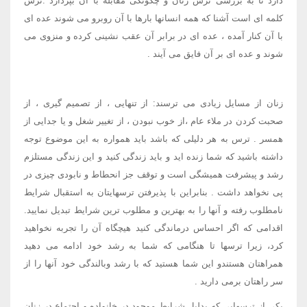
دارد تا به بررسی ترس زنان و چگونگی مقابله با آن بپردازد .ترس
کلمه ای است آشنا که همه انسانها بارها با آن روبرو می شوند عده ای
با آن کنار آمده ، عده ای در برابر آن عقب نشینی کرده و منزوی می
شوند و عده ای بر آن فایق می آیند .
زنان از مسایل زیادی می ترسند: از تنهایی ، از تصمیم گیری ، از
صحبت کردن در ملاء عام ،از خوب نبودن ، از تغییر شغل و یا جدایی از
همسر . ترس به هر دلیلی که باشد باید همواره به این موضوع توجه
داشته باشید که شما زنده اید و باید زندگی کنید و این زندگی مستلزم
رشد و پیشرفت همیشگی است و توقف جز انحطاط و نابودی چیزی در
پی نخواهد داشت . بنابراین با پذیرفتن ترسهایتان به استقبال شرایط
نامطلوب رفته و آنها را به بهترین و مطلوب ترین شرایط تبدیل نمایید.
اقدامی که اگر احساس درماندگی کنید هیچگاه آن را تجربه نخواهید
کرد، زیرا ترسها تا هنگامی که شما به رشد خود ادامه می دهید
همراهتان هستندو این شما هستید که با رشد وبالندگی خود آنها را از
سر راهتان برمی دارید .
یکی از ترسهایی که بدلیل شرایط موجود در خانواده و اجتماع در زنان