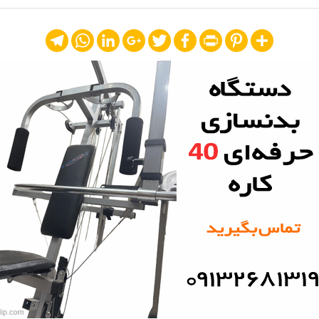
Telegram
WhatsApp
LinkedIn
Google+
Twitter
Facebook
Print
Pinterest
Share