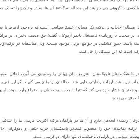
ا کسی یا گروهی می خواهند این مساله به گفتهء آن ها، ساده و ناچیز را به یک م
د: مسالهء حجاب در ترکیه یک مسالهء عمیقا سیاسی است که با وجود ارتباط با ن
د. در صحبت با روزنامهء فایننشال تایمز اردوغان گفت: حق تحصیل دختران در مراکز
ته باشد. چنین مشکلی در جوامع غربی موجود نیست، ولی متاسفانه در ترکیه وجود
کیه است که این مشکل را حل کنند.
ر دانشگاه های تاجیکستان اعتراض های زیادی را به میان می آورد، اعلان صحبت
 نیز باعث ایجاد نارضایتی هایی شد. مخالفان اردوغان می گویند اگر این تغییر به 
 و دختران فشار وارد می کند که تنها با حجاب به خیابان و اجتماع وارد شوند. ارد
ها حرف می زنیم.
غان ریشهء اسلامی دارد و آن ها در پارلمان ترکیه اکثریت کرسی ها را تشکیل م
کیه نمایندهء خود را منصوب کنند.در تاجیکستان حزب خلقی و دموکراتی ح
ضت اسلامی در پارلمان تاجیکستان تنها دارای دو کرسی است.