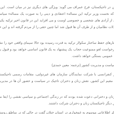
ن در تاجیکستان، فرخ عمراف می گوید: ویژگی های دیگری نیز در میان است. این 
که نخست وزیر ترکیه این مسالهء اعتقادی و دینی را به صورت یک مسالهء سیا
 پس از تبادلات نظامیان و از طرف آن ها قبول شد اما چنین حقی را از مردم گرفته اند و ا
رهای حفظ ساختار سکولار ترکیه به قدرت رسیده بود حالا سیمای واقعی خود را نش
خواست لغو ممنوعیت حجاب یک پیشنهاد به یک قانون اساسی خواهد بود و قبول یا 
 عمومی بستگی خواهد داشت.
یاست و مدیریت کشور (ترجمه: معین حمدی)
شنبه، 29 مه در کنفرانسی با شرکت نمایندگان سازمان های غیردولتی، مقامات رسمی تاجی
 مقیم این کشور، نقش زنان و دختران تاجیک در سیاست و حضور آن ها در مدیریت
ان و دخترانی دعوت شده بودند که در زندگی اجتماعی و سیاسی نقشی را ایفا می 
دیگر تاجیکستان زنان و دختران شرکت داشتند.
ز اطلاعاتی موسوم به غمخواری در استان ختلان گفت در حالی که در مناطق روستا