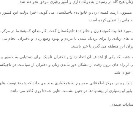
زنان هیچ گاه در رسیدن به دولت داری و امور رهبری موفق نخواهند شد.
مسوول ارشد کمیتهء زن و خانوادهء تاجیکستان می گوید، اخیرا دولت این کشور برا
ه هایی را عملی کرده است.
 مورد فعالیت کمیتهء زن و خانوادهء تاجیکستان گفت: کارمندان کمیتهء ما در مرکز و
 های زیادی را برای نزدیک شدن با مردم و بهبود وضع زنان و دختران انجام می 
ران این منطقه می گذرد با خبر باشند.
به، که یکی از اهداف آن اتحاد زنان و دختران تاجیک برای دستیابی به حضور ب
از راه های برون رفت از مشکل دور ماندن زنان و دختران از سیاست در تاجیکست
 عنوان شد.
اوا، رییس مرکز اطلاعاتی موسوم به غمخواری بعید می داند که همهء توصیه های
باور او بسیاری از پیشنهادها در چنین نشست هایی عمدتا روی کاغذ می مانند.
لسادات صمدی