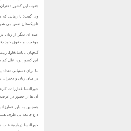
جنوب این کشور دختران 
وی گفت: تا زمانی که 
تاجیکستان نقض می شود ا
عده ای دیگر از زنان در
موقعیت و حقوق خود دفاع
گلجهان باباصادقاوا، ر
این کشور بود، علل کم بو
ما برای دستیابی تعداد 
در میان زنان و دختران ن
حورالنسا غفارزاده، کا
آن ها از حضور در عرصه
همچنین به باور غفارزاده
داغ جامعه بی طرف هستن
حورالنسا دربارهء علت د