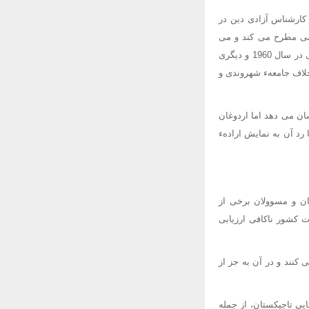
کارشناس آزادی دین در
سی مطرح می کند و می
گوید: لباس انسان جزیی از آزادی های شخصی و خصوصی اوست و می افزاید این در قانون اخیر ترکیه یکی در سال 1960 و دیگری
ین خلاف جامعهء شهروندی و
ان می دهد اما اردوغان
رد آن به نمایش ارادهء
کستان و مسوولان برخی از
 کشور ناکافی ارزیابی
کنند و در آن به جز از
یی تاجیکستان، از جمله