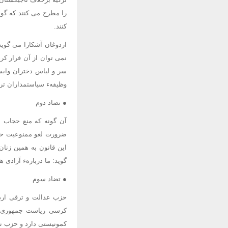
را مطرح می کنند که گوی
کنند.
اردوغان آشکارا می گوی
نمی توان از آن فرار کر
سر و لباس دختران وابس
وظیفهء سیاستمداران تر
● تضاد دوم
آن گونه که منع حجاب د
ضرورت لغو ممنوعیت حجاب
این قانون به همین زنان
گوید: ما دربارهء آزادی 
● تضاد سوم
حزب عدالت و ترقی اردو
کرسی ریاست جمهوری تر
کمونیستی دارد و حزب نه