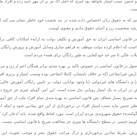
برخوردارند و رنگ ، نژاد و جنس، سبب امتیاز نخواهد بود امری که اصل 20 نیز ب
ست.
اسی نیز که به حقوق زنان اختصاص داده شده در بند نخست خود خاطر نشان می کند 
رشد شخصیت زن و احیای حقوق مادی و معنوی اوست.
در قانون اساسی ایران به حق آموزش و تکلیف دولت به ارایهء امکانات کافی 
ست که اعلام کرده دولت موظف به فراهم سازی وسایل آموزش و پرورش رایگان تا
ات عالی تا سر حد خودکفایی به طور رایگان برای همهء مردم است.
اصول در قانون اساسی در خصوص تاکید بر بهره مندی برابر همگان اعم از زن و مرد
رس غیرانتفاعی (که بر خلاف نامشان، کاملا انتفاعی بوده وسبب امتیاز و برتری اف
 و دانشگاه های غیردولتی (با وجود توانایی دولت بر تامین رایگان آموزش عال
در ایران به یک امتیاز رویایی بدل شده است. این امر، گویای چیزی جز خروج دو
ه تصریح بسیار شفاف نص قانون اساسی به بهره مندی تمام افراد ملت از حق آم
ظیر جنس نباید سبب امتیاز افراد در برخورداری از این حق بنیادین شود و اینکه 
کنندهء حقوق شهروندی مردم ایران است مورد لحاظ واقع شده، باید اذعان کرد ک
بگوییم جنسی در سطح دانشگاه ها چیزی جز مخالفت صریح با قانون اساسی نیست .
موزش، شرط بنیادین برخورداری و درک مراتب حقوق بشر و موجب تقویت ای