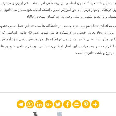
دموکراسی است و با توجه به این که اصل 20 قانون اساسی ایران، تمامی افراد ملت اعم از زن
وق فرهنگی و مهم ترین آن، حق آموزش محق دانسته است، هیچ محدودیت قانونی ب
 و یا عقاید مذهبی و دینی وجود ندارد. (همان منبع،ص 505)
خی مدافعان اعمال سهمیه بندی جنسی در دانشگاه ها معتقدند این عمل سبب تشوی
حضور در سطح آموزش عالی و ایجاد تعادل جنسی در دان
س و در اینجا یعنی جنس مذکر نمی تواند اعمال حق خویش ،یعنی حق آموزش را
ط قرار دهد و به صراحت این اصل از قانون اساسی نیز، قرار دادن مانع بر علم
 هر نوع وجاهت قانونی است.
Telegram
WhatsApp
LinkedIn
Google+
Twitter
Facebook
Print
Pinterest
Share