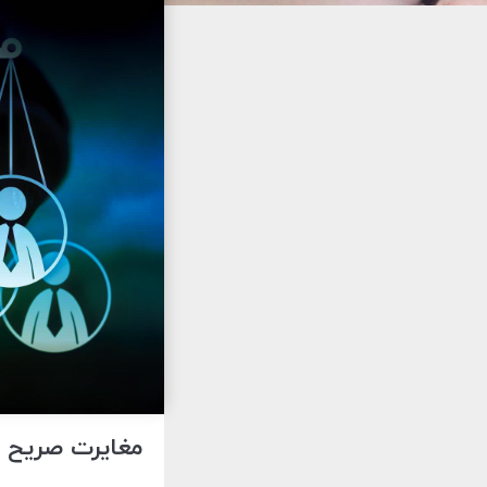
مغایرت صریح س