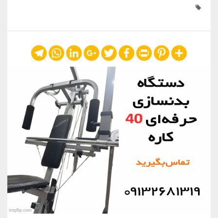
Telegram
WhatsApp
LinkedIn
Google+
Twitter
Facebook
Print
Pinterest
Share