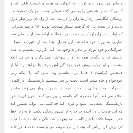
و مادر می شود، باید آن را به عنوان یک هدیه و غنیمت تلقی کند و
کسی که چنین غنیمتی را رد می کند، نرمال نیست .در یک تحقیقات ،
پزشکان انگلیسی رفتار مادران را درست بعد از زایمان زیر نظر قرار
دادند و از نتیجه یی که گرفتند بسیار متعجب بودند. 40 درصد مادرانی
که اولین بار زایمان کرده بودند، در لحظات اولیه بعد از زایمان هیچ
تمایلی به نوزاد خود نداشتند. این تمایل ابتدا بعد از تاثیرات محیط ،
اطرافیان و خود نوزاد بر مادر به وجود می آید. اگر زنی تصمیم به عدم
داشتن فرزند بگیرد، همه به او با سوءظن می نگرند و حداقل آنکه
پشت سر او درباره روش عجیب زندگی اش حرف ها خواهند زد. آیا او
همجنس گراست ؟ حتما مرد مناسبی پیدا نمی کند یا اینکه زنی
خودخواه و جاه طلب است .بحث بر سر سیستم بازنشستگی در آلمان
، صراحتا چنین زنانی را که از بچه دار شدن سرباز می زنند مقصر
اعلام می کند. آنها مقصرند که جامعه را پیر می کنند. بدون فرزند حق
بازنشستگی نصف می شود و غیره . اما چه کسی می تواند تضمین کند
که این فرزندان در آینده در خارج از کشور زندگی نکنند، یا به زیر خط
فقر سقوط نکنند یا هیچ گاه به صندوق بازنشستگی مالیات ندهند؟ نباید
فراموش کرد زنانی که بچه دار می شوند، می بایست مدت ها در خانه