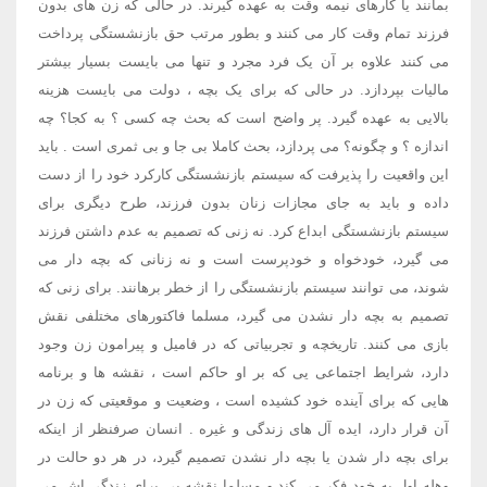
بمانند یا کارهای نیمه وقت به عهده گیرند. در حالی که زن های بدون
فرزند تمام وقت کار می کنند و بطور مرتب حق بازنشستگی پرداخت
می کنند علاوه بر آن یک فرد مجرد و تنها می بایست بسیار بیشتر
مالیات بپردازد. در حالی که برای یک بچه ، دولت می بایست هزینه
بالایی به عهده گیرد. پر واضح است که بحث چه کسی ؟ به کجا؟ چه
اندازه ؟ و چگونه؟ می پردازد، بحث کاملا بی جا و بی ثمری است . باید
این واقعیت را پذیرفت که سیستم بازنشستگی کارکرد خود را از دست
داده و باید به جای مجازات زنان بدون فرزند، طرح دیگری برای
سیستم بازنشستگی ابداع کرد. نه زنی که تصمیم به عدم داشتن فرزند
می گیرد، خودخواه و خودپرست است و نه زنانی که بچه دار می
شوند، می توانند سیستم بازنشستگی را از خطر برهانند. برای زنی که
تصمیم به بچه دار نشدن می گیرد، مسلما فاکتورهای مختلفی نقش
بازی می کنند. تاریخچه و تجربیاتی که در فامیل و پیرامون زن وجود
دارد، شرایط اجتماعی یی که بر او حاکم است ، نقشه ها و برنامه
هایی که برای آینده خود کشیده است ، وضعیت و موقعیتی که زن در
آن قرار دارد، ایده آل های زندگی و غیره . انسان صرفنظر از اینکه
برای بچه دار شدن یا بچه دار نشدن تصمیم گیرد، در هر دو حالت در
وهله اول به خود فکر می کند و مسلما نقشه یی برای زندگی اش می