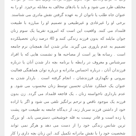
مختلف طرد می شود و باید با بادهای مخالف به مقابله برخیزد. او را به
عنوان جاه طلب یا ناتوان از به عهده گرفتن نقش مادری می شناسند.
برخی او را غیرعادی و غیرطبیعی و تصمیم او را مبارزه با طبیعت
قلمداد می کنند. واقعیت این است که امروزه تقریبا یک سوم زنان
جوان مایلند که بدون فرزند زندگی کنند و 40 درصد زنان تحصیلکرده
تصمیم به عدم باروری می گیرند. مادر شدن اما، همچنان نرم جامعه
است . رسانه ها پر است از مصاحبه ها و نشست هایی که با افراد
سرشناس و معروف در رابطه با برنامه بچه دار شدن آنان یا درباره
فرزندان آنان ، درباره احساس مادرانه و درباره توان هماهنگی فعالیت
بیرونی و نگهداری فرزندشان ، انجام گرفته است . باردار شدن به
عنوان یک عملکرد شایان تحسین توسط زنان محسوب می شود. و
عدم بارداری ناخواسته زنان ، یک فاجعه قلمداد می گردد. زن بدون
فرزند یک موجود ناقص و ترحم برانگیز تلقی می شود و اگر با اراده
خود از داشتن فرزند سرباز زند، از دیدگاه جامعه به طبیعت خود پشت
پا زده است و قادر نیست به قله خوشبختی دسترسی یابد. او بزرگ
ترین شانس زندگی خود را از دست می دهد و هرگز نمی تواند
شخصیت خود را با نقش مادرانه تکمیل کند. این زنان بچه داری را کار