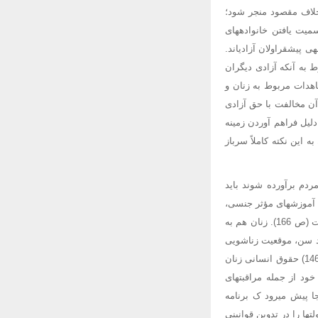
خلاف مقصود منجر شود؛
یت یافتن خانوادههای
ی پیشقراولان آزادیاند.
 به آنکه آزادی دیگران
اهدات مربوط به زنان و
آن مخالفت با حق آزادی
دلیل فراهم آوردن زمینه
این نکته کاملاً سرباز
ای باروری همه مردم برآورده شوند باید
ن آموزشهای مؤثر جنسی،
بخصوص کمبود اطلاعات درباره جلوگیری از بارداری و بیماریهای مسری مقاربتی برای دختران و پسران است (ص 166). زنان هم به
د سن، موقعیت زناشویی
یا جهت جنسی، از حقوق انسانی برای تصمیمگیری آزادانه در زمینه پرداختن به امور جنسی بهرهمندند.(ص 146) حقوق انسانی زنان
ود از جمله مراقبتهای
آزادی و حقوق زن تا آنجا پیش میرود ک برنامه
ا را در تدوین قوانینی