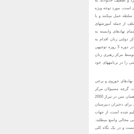
د و تضعیف خانواده، به
ی است، مورد توجه ویژه
 سلطه عمل میکنند و با
تلف از جمله آموزشهای
ام نهادهای وابسته به
کی از مراکز دولتی زنان اقدام به
برگزاری کارگاه آموزش حقوق به دختران نمود و در قدم اول 30 نفر از اساتید مورد نظر را برای شرکت در دوره 3 روزه توجیهی
 توسط مرکز رهبری زنان
آموزشی را در برنامههای خود
 نهادهای حوزوی و برخی
خت. گرچه مسیولان مرکز
مزبور در پی اعتراضات انجام شده توزیع راهنمای آموزشی را ناشی از سهو دانستند، مع الأسف در سال 82 همان متن در تیراژ 2000
موزشی برای دختران دبیرستان
نظیم شده است، از جهات
سی مجالی واسع میطلبد.
نست و در یک نگاه کلی