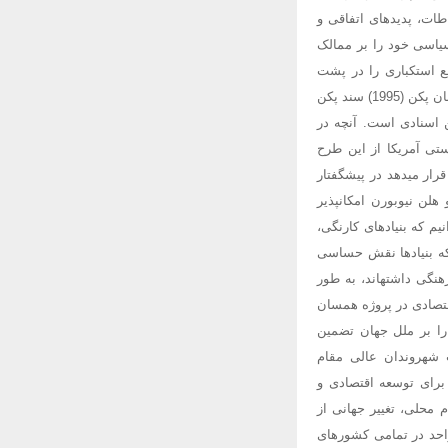
طات، پدیدهای اتفاقی و
یاسی خود را بر ممالک
نیستی و مجامع استکباری را در پشت
صحنه اسناد و معاهدات زنانه پیگیری میکنند. اینکه مادلین آلبرایت نماینده دولت آمریکا در کنفرانس جهانی زنان پکن (1995) سند پکن
ن اسنادی است. آنچه در
تی آمریکا از این طرح
رار میدهد در پیشگفتار
لن نیوبورن امکانپذیر
 دل بازی کمکهای مالی کردهاند. (ص 7) خوب است بدانیم که بنیادهای کارنگی،
 که بنیادها نقش حساسی
فرهنگی داشتهاند، به طور
) دلیل اصلی اهتمام بنیادهای اقتصادی در پروژه همسان
ا بر ملل جهان تضمین
 شهروندان عالی مقام
برای توسعه اقتصادی و
یالات متحد نباشد. (4) برنامه آموزشی اقدام محلی، تغییر جهانی از
حد در تمامی کشورهای