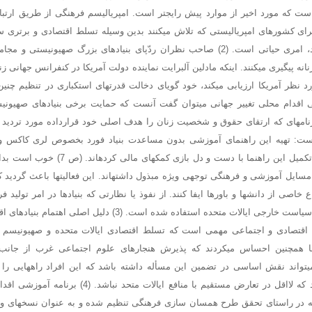
ست که مورد اخیر از موارد پیش رایجتر است. امپریالیسم فرهنگی از طریق ارتبا
ای کشورهای امپریالیستی که تلاش میکنند بدین وسیله تسلط اقتصادی و برتری س
دیگر برقرار و حفظ کنند، امری حیاتی است. (2) صاحب نظران ردّپای بنیادهای بزرگ صهیو
د نظر آمریکا ارزیابی میکند، خود گویای دخالت قدرتهای استکباری در تنظیم چنی
شی اقدام محلی تغییر جهانی میتوان گفت آنست که حمایت برخی بنیادهای صهیونیس
برنامهای که ارتقای حقوق و شخصیت زنان را هدف اصلی خود قرارداده مورد تردید ق
است: تهیه این راهنمای آموزشی بدون مساعدت بنیاد فورد بخصوص لری کاکس و ه
نمیشد؛ این دو تن برای تکمیل این راهنما با دست و
مسایل آموزشی و فرهنگی توجهی ویژه مبذول داشتهاند. این فعالیتها باعث گردید
ع خاصی از دانشها و باورها ایفا کنند. از نفوذ یا نظارتی که بنیادها در امر تولید 
منظم در پیشبرد اهداف سیاست خارجی ایالات متحده استفاده شده است. (3
 اقتصادی و اجتماعی مهمی است که تسلط اقتصادی ایالات متحده و صهیونیسم ر
یادها همچنین احساس میکردند که پذیرش هنجارهای علوم اجتماعی غرب از جانب
واند نقش اساسی در تضمین این مسأله داشته باشد که این افراد راههایی را 
اجتماعی بر خواهند گزید که لااقل در تعارض مستقیم با منافع ا
ه در راستای تحقق طرح همسان سازی فرهنگی تنظیم شده و به عنوان نسخهای وا