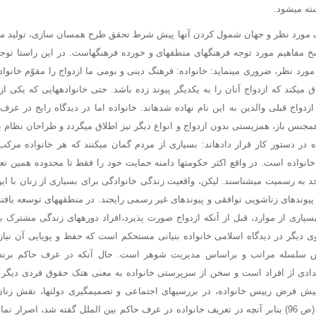
ته میشود.
ریف مورد نظر و جهان شمول کردن آنها پیش شرط تحقق طرح همسان سازی، تولید مف
 مفاهیم مورد توجه فرهنگهای منطقهای و خورده فرهنگهاست. در این راستا توجه
رد نظر، ضروری مینماید: خانواده: فرهنگ دینی و بومی ما ازدواج را مقوّم خانواده 
 میکند که ازدواج آنان را به یکدیگر پیوند زده باشد. حتی خانوادههایی که یکی از و
ازدواج قبلی والدین به این نام نهاده شدهاند. خانواده اما در دیدگاه رایج در عر
همجنس باز، همزیستی بدون ازدواج و انواع دیگر نیز اطلاق میگردد و طراحان نظام ب
ده در دستور کار قرار دادهاند: بسیاری از مردم گمان میکنند که هر خانواده مر
نواده است. در واقع اکثر حکومتها دامنه حمایت خود را فقط تا محدوده همین ت
حد به رسمیت میشناسند. لیکن، واقعیت زندگی خانوادگی برای بسیاری از زنان با ای
پیوندهای زناشویی توافقی و پیوندهای غیر رسمی رایجند. در منطقههای توسعه یافته،
بسیاری از موارد، قبل از آنکه ازدواج صورت پذیرد،افراد دورههای زندگی مشترک بد
د. (ص93) از سوی دیگر در دیدگاه اسلامی خانواده بنیانی مستحکم است که حفظ و پویایی آن 
سلسله مراتب و براساس مدیریت شوهر است. حال آنکه در عرف حاکم برنظام
دی از افراد است و سخن از سرپرستی خانواده به معنی هتک حقوق فردی دیگر ا
 پیش فرض رییس خانواده، در بررسیهای اجتماعی و تصمیمگیری دولتها، نقش زنان د
دست کم گرفته میشود. (ص 96) بنابر آنچه در تعریف خانواده در عرف حاکم بین الملل گفته شد، اص