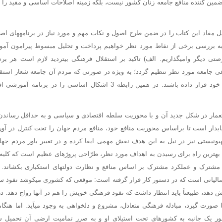
ضمین کننده منافع جامعه زنان کشور نیست، بلکه زمینه اصلاحات اساسی و مفید را در
 مفاد این کتاب را در ضمن طرح اصول و نکات مهم و مورد نیاز در برنامههای اص
ا به بررسی برخی از نقاط مورد نظر خواهیم پرداخت و تحلیل مبسوط پیرامون آم
ی دیگر وامیگذاریم. الف) تاکید بر استقلال فرهنگی بیتردید لازم است هر برن
ی جامعه مورد نظر تنظیم گردد؛ به ویژه در صورتی که مردم آن جامعه شعار استقل
در صدر اهداف حکومت خود قرار داده باشند. در همین رابطه 3 اشکال اساسی را
تعمار در شکل جدید آن و با محوریت سلطه اقتصادی و سیاسی و به حداقل رساندن
پایدار است تا براساس محوریت منافع خود، منافع مردم جهان را تحت کنترل در آورد.
ونیستی نیز در نیل به این هدف نقش مهمی ایفا کرده و در تغییر باور مردم جه
. بهترین راه برای رسیدن به اهداف مورد نظر، طرّاحی پروژهای عظیم است که کلی
مشترک و عملکرد مشترک بر اساس منافع و نظارت دولتهای استکباری بکشاند. چ
یانی است که در دستور کار قرار گرفته است: موقعی که کشوری میکوشد نفوذ سی
دهد، طبیعتاً باید انتظار داشت که نفوذ فرهنگی خویش را هم در آنها رواج دهد. در
 صورت گیرد، مبادله فرهنگی متعادل، مشروع و دلخواهی به وجود میآید. اما هنگ
ر یک جانبه به کشورهای تحت استیلای او و به ضرر تمامیت ارضی آن تحمیل شو