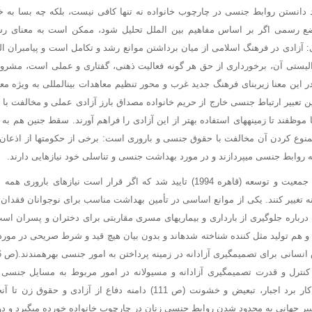
 دانستن روابط جنسی در چارچوب خانواده نه تنها کافی نیست، بلکه چه بسا به 
ضع رسمی اگر بر اساس مفاهیم بین الملل تحلیل شود، ممکن است به معنای رسم
 آزادی در فرهنگ اسلامی از میان برداشتن موانع رشد و تکامل است و پیامبران اله
رالیستی آن، برخورداری از حق هر گونه فعالیت ذهنی، گفتاری و عملی است، مشروط
در این معنا زیربنای فرهنگ جدید غرب و محور تنظیم معاهدات بینالمللی به ویژه مع
 تعبیر ارتباط جنسی خارج از حریم خانواده مصداق بارز آزادی عملی و مخالفت با 
موظفند تا زمینههای استفاده بهتر از این آزادی را فراهم آورند. سقط جنین هم به 
ممنوع کردن آن مخالفت با حقوق جنسی و باروری است: برخی از حکومتها از اذعان به 
ه روابط جنسی میپردازند و در مورد بهداشت جنسی و تناسلی خود نیازهایی دارند.
در کنفرانس بین المللی جمعیت و توسعه (قاهره 1994) تایید شد که اگر قرار است نیازه
نه تغییر کنند. یکی از موانع اساسی در تأمین بهداشت مناسب برای نوجوانان فقدا
 هم تولید مثل کننده شناخته شدهاند و بدون بیان هیچ قید و شرط صریحی در مور
نترل و قدرت تصمیمگیری آزادانه و مسیولانه در امور مربوط به مسایل جنسی خ
جنسی و تناسلی، بدون کار برد اجبار، تبعیض و خشونت (ص 111) دامنه دفاع از 
یر جهانی به محدود شدن روابط جنسی زنان در چارچوب خانواده خورده میگیرد و دولته