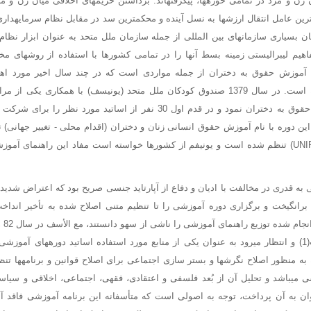
ن زن و مرد در تمامی حوزهها، پیگرفتهاند. برداشتن حریمهای اخلاقی میان زن و مر
ترین عامل انتقال ارزشها به نسل آینده و محکمترین سد در مقابل نظام سرمایهدار
میان بسیاری سازمانهای بین المللی از جمله سازمان ملل متحد به عنوان ابزار نظام
یم لیبرالیستی زمینه بسط آنها را در تمامی کشورها با استفاده از روشهای مخ
آموزش حقوق به دختران از جمله مواردی است که در چند سال اخیر مورد اهتم
سازمان ملل قرار گرفته است. در سال 1379 صندوق کودکان ملل متحد (یونیسف) با همکاری ی
ین دوره با نام آموزش حقوق انسانی زنان و دختران (اقدام محلی - تغییر جهانی)
سازمان ملل متحد (UNIFEM) تنظم شده است و یونیفم از کشورها خواسته است مفاد این راهنمای 
به قدری در مخالفت با ادیان و دفاع از آپارتاید جنسی صریح بود که اعتراض شدید
 برانگیخت و برگزاری دوره آموزشی را تا تنظیم متنی اصلاح شده به تأخیر اندا
نسخه منتشر شده است(1) و انتظار میرود به عنوان یکی از منابع مورد استفاده اساتید دورههای آ
که به منظور اصلاح نگرشها و بستر سازی اجتماعی برای اصلاح قوانین و برنامهها ت
 میباشد و تحلیل آن از بُعد فلسفی و اعتقادی، فقهی، اجتماعی، اخلاقی و سیا
وان به آن پرداخت، توجه به اصولی است که متأسفانه این برنامه آموزشی فاقد آ