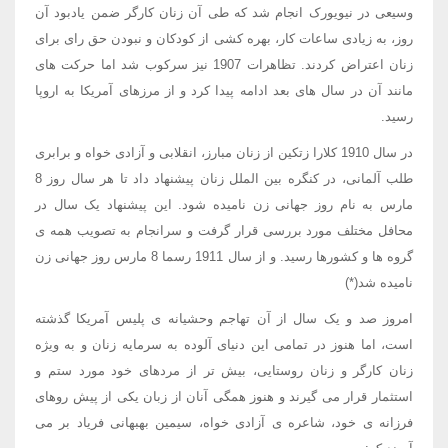
وسیعی در نیویورک انجام شد که طی آن زنان کارگر ضمن یادبود آن
روز، به زیادی ساعات کار، بهره کشی از کودکان و نبودن حق رای برای
زنان اعتراض کردند. تظاهرات 1907 نیز سرکوب شد اما حرکت های
مانند آن در سال های بعد ادامه پیدا کرد و از مرزهای آمریکا به اروپا
رسید.
در سال 1910 کلارا زتکین از زنان مبارز، انقلابی و آزادی خواه و برابری
طلب آلمانی، در کنگره بین الملل زنان پیشنهاد داد تا هر سال روز 8
مارس به نام روز جهانی زن نامیده شود. این پیشنهاد یک سال در
محافل مختلف مورد بررسی قرار گرفت و سرانجام به تصویب همه ی
گروه ها و کشورها رسید. و از سال 1911 رسما 8 مارس روز جهانی زن
نامیده شد(*)
امروز صد و یک سال از آن تهاجم وحشیانه ی پلیس آمریکا گذشته
است، اما هنوز در تمامی این دنیای آلوده به سرمایه زنان و به ویژه
زنان کارگر و زنان روستایی، بیش تر از مردهای خود مورد ستم و
استثمار قرار می گیرند و هنوز همگی آنان از زبان یکی از پیش روهای
فرزانه ی خود، شاعره ی آزادی خواه، سیمین بهبهانی فریاد بر می