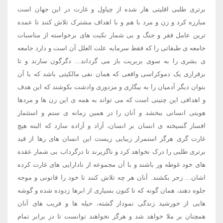
برتری طلبی اقلیتی هار شده از چپاول و غارت در این جهان است
مبارزه کرد و زن و مرد با هم و با اهداف مشترک تلاش کنند تا عمده
ترین عامل فقر و جنگ و بی شمار نکبت های برخواسته از مناسبات
جامعه ی طبقاتی را که فقط سرمایه علت العلل آن است و دارد جامعه
ی بشری را به سوی بربریت باز می گرداند... دگرگون سازند و تا
برقراری یک دموکراسی واقعی که همان نفی مالکیتی باشد که با آن
بتوان دیگر آدمیان را به بیگاری و مزدوری وادشت بکوشند که این هدف
و اهدافی این چنینی است که می تواند به همه ی این زن ها و مردها
هویتی انسانی ببخشد و آنان را در همین زمانه ی ستم و استثمار
افسار گسیخته ی انسان بر انسان، آزاد و آزاده سازد که البته هیچ
غارت گری هرگز استمرار زیبایی زیست این انسان های رها از قید
برتری طلبی را درک نخواهد کرد و ناگزیرند تا درگرداب بی شمار عقده
های خود غوطه ور باشند و با آن مجموعه از نادارایی های غارت کرده
اشان... زجر بکشند. آنان هر چه تلاش کنند تا خود را قانونی و موجه
جلوه دهند، همان گونه که تا کنون بسیاری از ابرها زدوده شده و گوشه
هایی از خورشید زندگی نمودار گشته، حیله ها و فریب های آنان
همچنان بر ملا خواهد شد و هرگز نخواهند توانست تا در برابر تمام