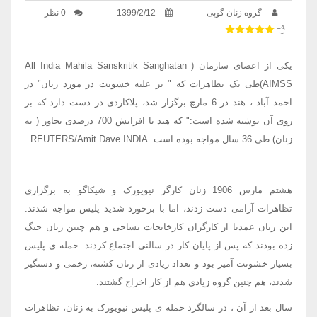
گروه زنان گوپی
1399/2/12
0 نظر
یکی از اعضای سازمان ( All India Mahila Sanskritik Sanghatan
(AIMSSطی یک تظاهرات که " بر علیه خشونت در مورد زنان" در
احمد آباد ، هند در 6 مارچ برگزار شد، پلاکاردی در دست دارد که بر
روی آن نوشته شده است:" که هند با افزایش 700 درصدی تجاوز ( به
زنان) طی 36 سال مواجه بوده است. REUTERS/Amit Dave INDIA
هشتم مارس 1906 زنان کارگر نیویورک و شیکاگو به برگزاری
تظاهرات آرامی دست زدند، اما با برخورد شدید پلیس مواجه شدند.
این زنان عمدتا از کارگران کارخانجات نساجی و هم چنین زنان جنگ
زده بودند که پس از پایان کار در سالنی اجتماع کردند. حمله ی پلیس
بسیار خشونت آمیز بود و تعداد زیادی از زنان کشته، زخمی و دستگیر
شدند، هم چنین گروه زیادی هم از کار اخراج گشتند.
سال بعد از آن ، در سالگرد حمله ی پلیس نیویورک به زنان، تظاهرات