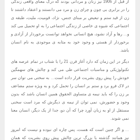
از قبل از 1906 نیز زنان و مردانی بودند که درک معنای واقعی زندگی
را در برابری بی چون و چرای زن و مرد می دانستند و اعتقاد داشتند تا
زن از قید ستم و تبعیض بر مبنای جنس، نژاد، قومیت، ملیت، طبقه ی
اجتماعی که شیوه ی خاصی از زندگی اجتماعی را به او تحمیل می کند
و... رها و آزاد نشود، هیچ انسانی نخواهد توانست برخوردار از آزادی و
برخوردار از هستی و وجود خود به مثابه ی موجودی به نام انسان
باشد.
دیگر در این زمان که دارد آغاز قرن 21 را با شتاب در تمام عرصه های
تکنولوژیکی و مناسبات اجتماعی طی می کند و چالش های سهمگین
خودش را پیش روی بشریت قرار داده است... به سختی می توان سر
در لاک فرو برد و ستم بر انسان را تحمل کرد و به ویژه ستم مضاعف
بر زن را که باید نیمه ی متساوی الحقوق همین انسان باشد که بدون
وجود و حضورش، نمی توان از نیمه ی دیگرش که مرد است سخنی
مستقل از او به زبان آورد چرا که آن دو، جدا از یک دیگر، انسان معنا
نمی شوند.
... و اگر چنین است که هست، پس چاره ای نبوده و نیست که امروز
نیز همانند گذشته با بزرگ ترین چالش پیش روی بشریت که همان