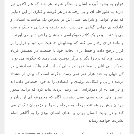
فجایع به وجود آورده اشان پاسخگو شوند هر چند که هم اکنون نیز
دارند به طور فله ای و بی رحمانه در هر گوشه و کناری از این دنیایی
که تمام عوامل و شرایط عینی اش بر پذیرش یک مناسبات انسانی و
عادلانه ی جهانی گواهی می دهد، تخم تفرقه و جدایی و جنگ و فتنه
می پاشند... و در یک کلام دموکراسی خودشان را فریاد بر می آورند...
و مانند دزدی رفتار می کنند که پیشاپیش جمعیت می دود و فرار را بر
قرار ترجیح داده و فقط برای نجات خود با جمعیت در تعقیبش فریاد
برمی آورد که دزد را بگیر و هرگز توضیح نمی دهند که چگونه می توان
دموکراسی آنان را معنا نمود در حالی که این آدم ها که تعدادشان در
کل جهان به چند هزار نفر نمی رسد، چگونه است که بیش از هشتاد
درصد دارایی و امکانات تولیدی و اقتصادی را به خود اختصاص داده اند
و باز هم دم از دموکراسی می زنند. تردید نباید کرد که برآیند شعور
انسان های تحت ستم، یعنی بشریت آگاه که مجموعه ای از زنان و
مردان پیش رو هستند، مرحله به مرحله راه را بر دژخیمان تنگ تر می
کند و در نهایت انسان بودن و معنای انسان بودن را به آگاهی تمام
بشریت خواهند رساند.