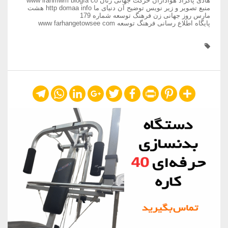
هادی پاکزاد هواداران حرکت جهانی زنان www iranmwm blogfa co
منبع تصویر و زیر نویس توضیح آن دنیای ما http domaa info هشت
مارس روز جهانی زن فرهنگ توسعه شماره 179
پایگاه اطلاع رسانی فرهنگ توسعه www farhangetowsee com
Telegram
WhatsApp
LinkedIn
Google+
Twitter
Facebook
Print
Pinterest
Share