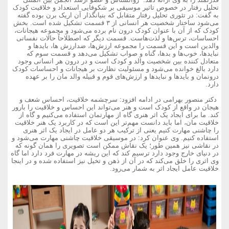
تحلیل رفتار در خصوص تاثیر موسیقی بر شکوفایی استعداد و خلاقیت کودک
به گفت: در تئوری تحلیل رفتار متقابل که بنیانگذار آن اریک برن بوده گفته
می‌شود ساختار شخصیت هر انسانی از ۳ قسمت تشکیل شده است. بخش
کودک که از آن با عنوان کودک درون نام برده می‌شود و مجموعه هیجانات،
احساسات، ترس‌ها و لذت‌هاست. قسمت دیگر که اصطلاحاً حالات نفسانی
والدین است و این قسمت را مجموعه ارزش‌ها، ضدارزش ها، بایدها و
نبایدها، خوب‌ها و بدها، گناه و صواب تشکیل می‌دهد و قسمت سوم که
متعادل کننده بین شخصیت والد و کودک است و در درون هر انسانی وجود
دارد بالغ خوانده می‌شود و مسئولیت نظارت بر هیجانات و احساسات کودک
درونمان و بایدها و نبایدها و ارزش‌های قوم و قبیله والد مان را بر عهده
دارد.
دکتر منصور بهرامی در ادامه افزود: سرچشمه خلاقیت، احساس شعف و
هیجان در واقع از کودک است و هنر می‌تواند این احساس و خلاقیت را بارور
کند. ما برای ایجاد یک اثر هنری گاه از مهارتمان استفاده می‌کنیم و گاه از
خلاقیت مان، اما باید دانست مهم‌تر این است که در کاربرد یک هنر خلاقیت
را چاشنی مهارت کنیم یعنی از ترکیب هر دو عامل در ایجاد یک اثر هنری
استفاده کنیم. وی عنوان کرد: در موسیقی خلاقیت چاشنی مهارت می‌شود و
در نقاشی نیز همین طور؛ یک نقاش ممکن است تصویری را همان گونه که
در دنیای خارج وجود دارد ترسیم کند که این ریشه در مهارت فرد دارد اما گاه
وی اثری را خلق می‌کند که در آن از ذهن و تخیل نیز استفاده شده و در اینجا
خلاقیت عامل ایجاد اثر به شمار می‌رود.