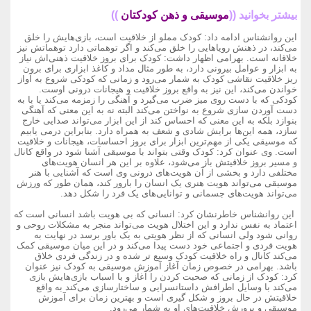
بیشتر بخوانید ((
موسیقی و ذهن کودکتان
))
این روانشناس ادامه داد: کودک مملو از خلاقیت است، بازی‌هایش را خلق
می‌کند، در ذهنش رویاهایی را خلق می‌کند و اگر توهماتی دارد توهماتش نیز
خلاقانه است. بهرامی اظهار داشت: کودک برای بروز خلاقیت ذهنی‌اش نیاز
به ابزار و عوامل بیرونی دارد، به طور مثال مداد و کاغذ ابزاری برای برون
ریز خلاقیت نقاشی کودک به شمار می‌رود و زمانی که کودکی شروع به آواز
خواندن می‌کند، این نیز به واقع بروز خلاقیت و هیجانات درونی اوست.
کودکی که با دست روی میز ضرب می‌گیرد و آهنگی را زمزمه می‌کند یا با به
دست آوردن سازی شروع به نواختن می‌کند البته نه به این معنی که آهنگی
بنوازد بلکه به این معنی که احساس کند از این ابزار می‌تواند صدایی خارج
سازد، همه این‌ها برایش شادی و شعف به همراه دارد. بنابراین درمی یابیم
که موسیقی یکی از مهم‌ترین ابزار برای بروز احساسات، هیجانات و خلاقیت
است. وی عنوان کرد: کودک وقتی بتواند با موسیقی آشنا شود در واقع کانال
و مسیر بروز خلاقیتش باز می‌شود، علاوه بر این هر انسان هویت‌های
مختلفی دارد و بخشی از آن هویت‌های درونی وی است که آشنایی با هنر
موسیقی می‌تواند هویت هنری یک انسان را بارور کند، همان طور که ورزش
می‌تواند هویت‌های جسمانی و توانایی‌های یک فرد را شکل دهد.
این روانشناس خاطرنشان کرد: انسانی که بی هویت باشد انسانی است که
اعتماد به نفس ندارد و این اختلال هویت می‌تواند منجر به مشکلات روحی و
روانی شود ولی انسانی که از نظر هویتی به یک باور برسد در نهایت به
هویت فردی و اجتماعی خود دست پیدا می‌کند و در این میان موسیقی کمک
می‌کند کانال و راه خلاقیت کودک وسیع تر شده و در زندگی فردی خلاق
باشد. بهرامی در خصوص زمان آغاز آموزش موسیقی به کودک نیز عنوان
کرد: کودک از زمانی که صحبت کردن را آغاز و با اسباب بازی‌هایش بازی
می‌کند با وسایل اطرافش داستانسرایی و ساختارسازی می‌کند به واقع
خلاقیتش در حال بروز و شکل گیری است و بهترین زمان برای آموزش
موسیقی و پرورش خلاقیت‌های او به شمار می‌رود.