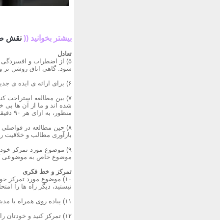
بیشتر بخوانید ((
نقش صبح
تعادل
۵) از اضطراب و افسردگی 
شود. گاهی اتاق روشن تر 
۶) برای ارائه ی ایده ی جدید بخوابید!
۷) بین مطالعه استراحت 
شده اند و ما از آن ها بی 
منظور، به ازای هر ۹۰ دقیقه مطالعه، ۲۰ دقیقه استراحت داشته باشید.
۸) حین مطالعه در فواصلی 
بازآوری مطالب و خلاقیت را
۹) موضوع مورد تمرکز خود 
موضوع خاص به موضوعی که ب
تمرکز و خط فکری
نیستید، دیگر راه ها را امتحا
۱۱) پیاده روی همراه با مدیتیشن.پیاده روی که در قسمت قبل توضیح داده شد، اگر همراه با مدیتیشن باشد بسیار مفید است.
۱۲) تمرکز کنید و خودتان 