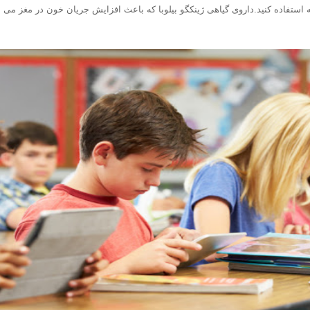
ه استفاده کنید.داروی گیاهی ژینکگو بیلوبا که باعث افزایش جریان خون در مغز م