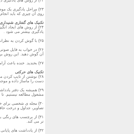
۲۲) از روش های یادگیری دیداری استفاده کنید.
۲۳) مراحل یادگیری یک م
روی آن چیزی که باید انجا
تکنیک های گفتاری شنیداری
۲۴) از روش های ایجاد انگ
یادگیری بیشتر می شود .
۲۵) با گوش کردن به نظرات دیگران در درون گروه مطالعه به دنبال فکر بکر باشید.
۲۶) در خواب به فایل صوت
آن گوش دهید. این روش برا
۲۷) بخندید. خنده باعث آرامش می شود و تن آرام مطالب را بهتر فرامی گیرد.
تکنیک های حرکتی
۲۸) نوشتن از تایپ کردن
دست را ماساژ داده و موجب
۲۹) همیشه یک دفتر یاددا
مشغول مطالعه نیستیم. تا حد
۳۰) مجله ی شخصی برای خ
تصاویر، جداول و درخت حاف
۳۱) از برچسب های رنگی 
تر می کند.
۳۲) از یادداشت های پایانی استفاده کنید. بعد از پاراگراف های کتاب، نظر شخصی خود را درج کنید.