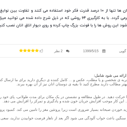
گفته می شود که انسان ها تنها از ۱۰ درصد قدرت فکر خود استفاده می کنند و تفاوت بی
زیادی به این مسآله برمی گردد. با به کارگیری ۶۴ روشی که در ذیل شرح داده شده 
شود این روش ها را با فونت بزرگ چاپ کرده و روی دیوار اتاق اتان نصب کن
گوپی
1399/5/15
2 نظر
جربه ی شخصی و یا مطلب، عکس و ... کامل کننده ی دیگری دارید برای ما ارسال کن
ر مطالب دارید مطرح کنید تا بقیه ی دوستان اتان نیز از آن بهره ببرند.
را حرکت دهید. در طول مطالعه و نشستن در یک مکان برای مدت طولانی، پای خود را
د. این کار موجب افزایش جریان خون شده و یادگیری و تمرکز را افزایش می دهد.
رید.خوردن صبحانه بسیار ضروری است زیرا پروتئین مغز را تامین می کند. کمبود پرو
ار سنگین باعث خواب آلودگی می شود اگر بعد از ناهار فرصت خوابیدن ندارید، سعی ک