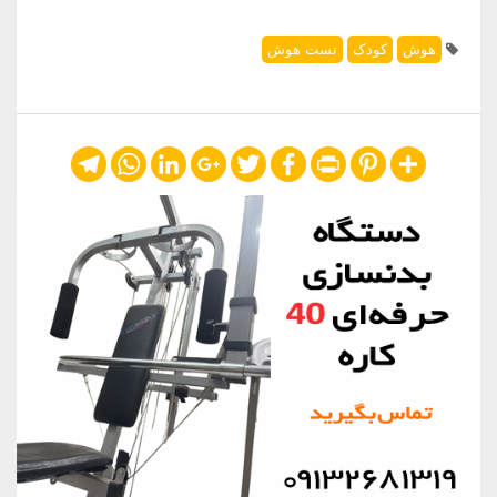
هوش
کودک
تست هوش
Telegram
WhatsApp
LinkedIn
Google+
Twitter
Facebook
Print
Pinterest
Share