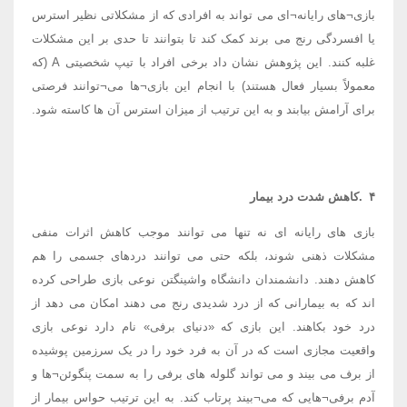
بازی¬های رایانه¬ای می تواند به افرادی که از مشکلاتی نظیر استرس
یا افسردگی رنج می برند کمک کند تا بتوانند تا حدی بر این مشکلات
غلبه کنند. این پژوهش نشان داد برخی افراد با تیپ شخصیتی
A
(که
معمولاً بسیار فعال هستند) با انجام این بازی¬ها می¬توانند فرصتی
برای آرامش بیابند و به این ترتیب از میزان استرس آن ها کاسته شود
.
۴
.کاهش شدت درد بیمار
بازی های رایانه ای نه تنها می توانند موجب کاهش اثرات منفی
مشکلات ذهنی شوند، بلکه حتی می توانند دردهای جسمی را هم
کاهش دهند. دانشمندان دانشگاه واشینگتن نوعی بازی طراحی کرده
اند که به بیمارانی که از درد شدیدی رنج می دهند امکان می دهد از
درد خود بکاهند. این بازی که «دنیای برفی» نام دارد نوعی بازی
واقعیت مجازی است که در آن به فرد خود را در یک سرزمین پوشیده
از برف می بیند و می تواند گلوله های برفی را به سمت پنگوئن¬ها و
آدم برفی¬هایی که می¬بیند پرتاب کند. به این ترتیب حواس بیمار از