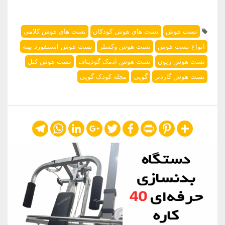
تست هوش
تست های هوش کودکان
تست های هوش کلامی
انواع تست هوش
تست هوش وکسلر
تست هوش استنفورد بینه
تست هوش ریون
تست هوش آدمک گودیناف
تست هوش کتل
تست هوش گاردنر
گوپی
مجله کودک گوپی
Telegram
WhatsApp
LinkedIn
Google+
Twitter
Facebook
Print
Pinterest
Share