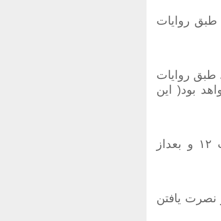
 طبق روایات
 طبق روایات
 بود‌( این
وقت #استخاره در روز یکشنبه: از طلوع آفتاب تا ساعت ۱۲ و بعداز
جب فتح و نصرت یافتن