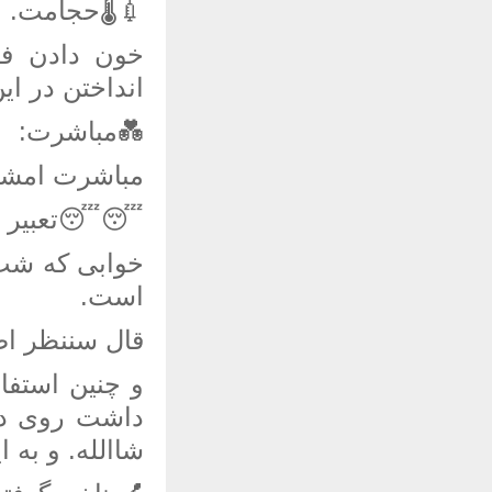
💉🌡حجامت.
خون دادن فص
انداختن در ا
💑مباشرت:
مباشرت امشب
😴😴تعبیر خ
است.
قال سننظر اص
و چنین استفا
داشت روی د
شاالله. و به