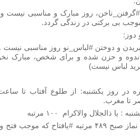

 #گرفتن_ناخن، روز مبارک و مناسبی نیست 
ممکن است موجب بی برکتی در 
👕👚
 بریدن و دوختن #لباس_نو روز مناسبی نیست 
ندوه و حزن شده و برای شخص، مبارک نخواه
حکم شامل خرید
❇️️ ذکر روز یکشنبه : یا ذالجلال و
 صبح ۴۸۹ مرتبه #یافتاح که موجب فتح و نصرت یافتن