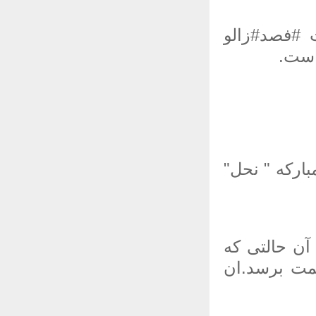
 #فصد#زالو
است.
یده شود طبق آیه ی 27 سوره مبارکه " نحل"
آن حالتی که
ت برسد.ان