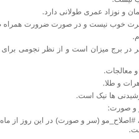
👼مناسب زایمان و نوزاد عمری 
افرت خوب نیست و در صورت ضرورت همراه

مر در برج میزان است و از نظر نجومی برای 
✳️آغاز درم
✳️فروش جو
✳️و خوردن نوشیدنی
💇‍♂ اصلا
، #اصلاح_مو (سر و صورت) در این روز از ما
رها