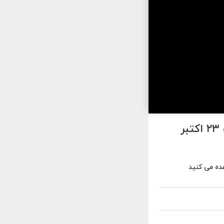
تقویم نجومی اول آبان ماه ۱۴۰۱ مصادف با ۲۶ ربیع الاول ۱۴۴۴ و ۲۳ اکتبر