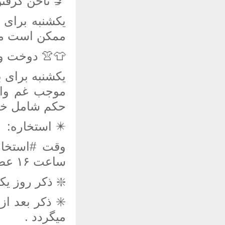
 ناخن گرفتن:
و طبق روایات
زندگی گردد.
 دوخت و دوز:
. طبق روایات
د بود‌( این
 لباس نیست)
✴️️ استخاره:
ساعت ۱۶ عصر تا مغرب.
الاکرام ۱۰۰ مرتبه
میگردد .