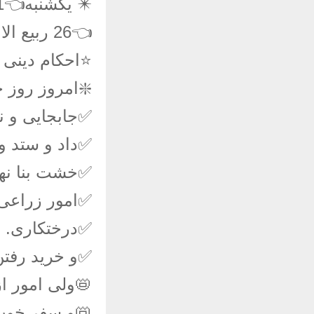
✴️ یکشنبه👈1 آبان / عقرب1401
👈26 ربیع الاول 1444👈23 اکتبر 2022
⭐️احکام دینی 
❇️امروز روز 
✅جابجایی و نق
✅داد و ستد و
✅خشت بنا نها
✅امور زراعی
✅درختکاری.
✅و خرید رفت
📛ولی امور ا
📛و سفر خوب