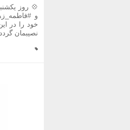
💠 ️روز یکشن
و #فاطمه_زهر
خود را در ای
نصیبمان گردد.