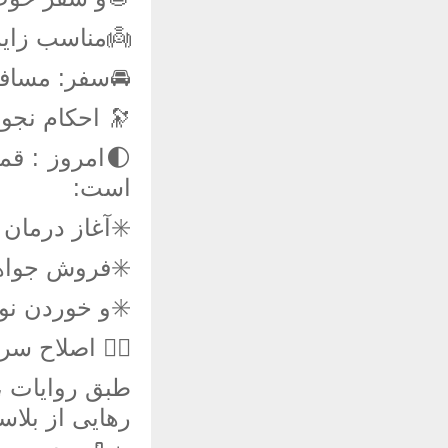
طولانی دارد.
 صدقه باشد.
 احکام نجوم.
امور زیر نیک
است:
ان و معالجات.
اهرات و طلا.
 ها نیک است.
ح سر و صورت:
ه قمری ،باعث
یی از بلاست.