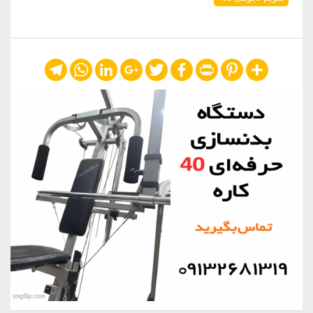
Telegram
WhatsApp
LinkedIn
Google+
Twitter
Facebook
Print
Pinterest
Share