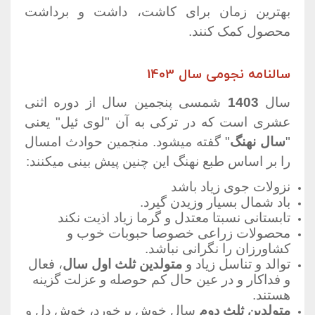
بهترین زمان برای کاشت، داشت و برداشت
محصول کمک کنند.
سالنامه نجومی سال 1403
سال
1403
شمسی پنجمین سال از دوره اثنی
عشری است که در ترکی به آن "لوی ئیل" یعنی
"
سال نهنگ
" گفته میشود. منجمین حوادث امسال
را بر اساس طبع نهنگ این چنین پیش بینی میکنند:
نزولات جوی زیاد باشد
باد شمال بسیار وزیدن گیرد.
تابستانی نسبتا معتدل و گرما زیاد اذیت نکند
محصولات زراعی خصوصا حبوبات خوب و
کشاورزان را نگرانی نباشد.
توالد و تناسل زیاد و
متولدین ثلث اول سال
، فعال
و فداکار و در عین حال کم حوصله و عزلت گزینه
هستند.
متولدین ثلث دوم
سال خوش برخورد، خوش دل و