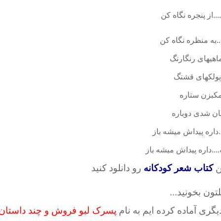
...از پنجره نگاه کن
.به منظره نگاه کن
اهیهای رنگارنگ
ا پولکهای قشنگ
مکبزن ستاره
ان شدی دوباره
.داره پیداش میشه باز
..داره پیداش میشه باز
ن
کتاب شعر کودکانه
رو دانلود کنید
تون بخونید...
گری آماده کرده ایم به نام
پسرک لبو فروش و چند داستان