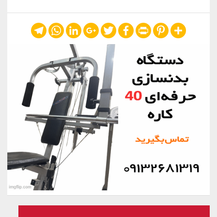
Telegram
WhatsApp
LinkedIn
Google+
Twitter
Facebook
Print
Pinterest
Share