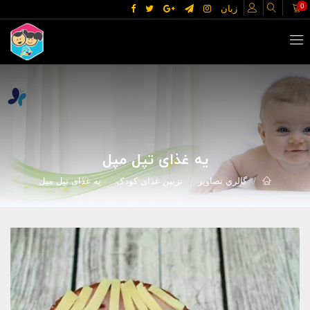
0
زبان
یه غذای تپل مپل
گالري تصاوير
تزیین غذای کودک
یه غذای تپل مپل