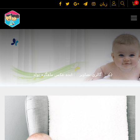
0
زبان
گالري تصاوير
ایده عکس ماهگرد تولد