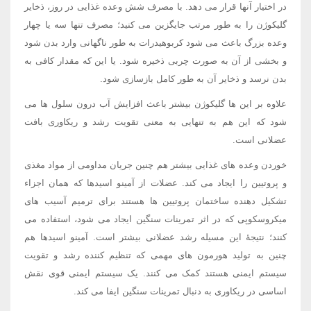
در اختیار آنها قرار می دهد. با مصرف شش وعده غذایی در روز، ذخایر
گلیکوژن را به طور مرتب جایگزین می کنید؛ مصرف تنها سه یا چهار
وعده بزرگ باعث می شود کربوهیدرات به طور ناگهانی وارد بدن شود
و بخشی از آن به صورت چربی ذخیره شود. یا این که مقدار کافی به
بدن نرسد و ذخایر آن به طور کامل بازسازی شود.
علاوه بر این ها گلیکوژن بیشتر باعث افزایش آب درون سلول ها می
شود که این هم به تنهایی به معنی تقویت رشد و ریکاوری بافت
عضلانی است.
خوردن وعده های غذایی بیشتر هم چنین جریان مداومی از مواد مغذی
و پروتیین را ایجاد می کند. عضلات از آمینو اسیدها که همان اجزاء
تشکیل دهنده ساختمان پروتیین ها هستند برای ترمیم آسیب های
میکروسکوپی که در اثر تمرینات سنگین ایجاد می شود، استفاده می
کنند؛ نتیجهٔ این مسیله رشد عضلانی بیشتر است. آمینو اسیدها هم
چنین به تولید هورمون های مهمی که تنظیم کننده رشد و تقویت
سیستم ایمنی هستند کمک می کنند. یک سیستم ایمنی قوی نقش
اساسی در ریکاوری به دنبال تمرینات سنگین ایفا می کند.