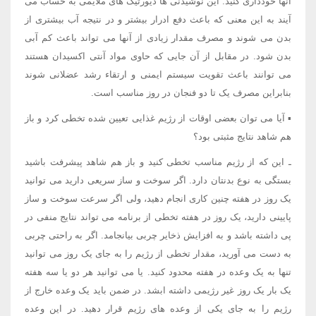
آنها خودداری کنید. این نوشیدنی ها دیورتیک های ملایمی به حساب می
آیند به این معنی که باعث دفع ادرار بیشتر و در نتیجه آب بیشتری از
بدن می شوند و مصرف مقدار زیادی از آنها می تواند باعث کم آبی
بدن شود. در مقابل از آن جایی که حاوی مواد آنتی اکسیدان هستند
می توانند باعث تقویت سیستم ایمنی و ارتقاء رشد عضلانی شوند
بنابراین مصرف یک تا دو فنجان در روز مناسب است.
▪ آیا می توان بعضی اوقات از رژیم غذایی تعیین شده تخطی کرد و باز
هم شاهد نتایج مثبتی بود؟
ـ این که از رژیم مناسب تخطی کنید و باز هم شاهد پیشرفت باشید
بستگی به نوع بدنتان دارد. اگر سوخت و ساز سریعی دارید می توانید
یک روز در هفته چنین کاری انجام دهید، ولی اگر سرعت سوخت و ساز
پایینی دارید، یک روز در هفته تخطی از برنامه می تواند نتایج منفی در
پی داشته باشد و به افزایش ذخایر چربی بیانجامد. اگر به راحتی چربی
به دست می آورید، مقدار تخطی از رژیم را به جای یک روز می توانید
تنها به یک وعده در هفته محدود کنید. یا می توانید هر دو یا سه هفته
یک بار یک روز غیر رژیمی داشته ابشد. در ضمن باید یک وعده خارج از
رژیم را به جای یکی از وعده های رژیم قرار دهید. در این وعده