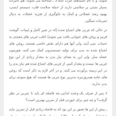
شوند، و با نام اسیدهای چرب امگا 3 ـ شناخته می شوند، هم تأثیرات
بسیار مثبتی بر سلامتی دارند از جمله سلامت قلب، سیستم ایمنی،
بهبود رشد عضلانی و کمک به جلوگیری از تجزیه عضلات به دنبال
تمرینات سنگین.
در حالی که چربی های اشباع شده (که در شیر کامل و لبنیات، گوشت
قرمز و روغن های حیوانی یافت می شوند) اغلب چربی های مفیدی به
حساب نمی آیند، ولی آنها هم دارای نقش خاصی هستند. روغن های
اشباع شده به بدن برای تولید تستسترون کمک می کنند، هورمون
عضله ساز، ولی این به معنای نیاز بدن به مقدار زیادی از این نوع
چربی ها نیست و مقدار کمی از چربی های اشباع شده هم نیاز بدن را
در این زمینه برآورده می کنند. و در آخر لازم به ذکر است که روغن
های جامد هیدروژنیزه بدترین نوع چربی ها هستند که هیچ سودی برای
بدن ندارند.
▪ پس از صرف یک وعده غذایی چه فاصله ای باید تا تمرین در نظر
گرفت؟ و چه چیز برای خوردن قبل از تمرین بهترین است؟
ـ پیش از این ها تصور بر این بود که به فاصله زیادی قبل از تمرین نباید
هیچ غذایی مصرف کرد ولی حالا این مسیله بالعکس است یعنی مصرف