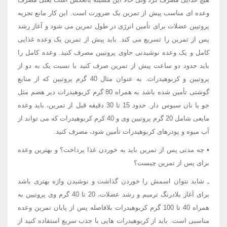
وعده ای مناسب پیش از تمرین یک ضرورت است. این کار مانع تجزیه
پروتیین عضلات برای تأمین انرژی در طول تمرین می شود و آغاز رشد
پس از تمرین را تسریع می کند. باید پیش از تمرین یک وعده غذایی
کامل و یک وعده نوشیدنی حاوی پروتیین مصرف کنید. وعده کامل را
باید حدود دو ساعت پیش از تمرین صرف کنید با نسبت یک به دو از
پروتیین و کربوهیدرات. به عنوان مثال 40 گرم پروتیین که از منابع
گوشتی تأمین شده باشد به همراه 80 گرم کربوهیدرات دیر هضم مثل
جو یا نان سبوس دار. حدود 15 تا 30 دقیقه قبل از تمرین، باید وعده
مایعی شامل 20 گرم پروتیین وی و 40 کرم کربوهیدرات که می تواند از
آب میوه و پودرهای کربوهیدرات تأمین شود، مصرف کنید.
▪ چه مدتی پس از تمرین باید به خوردن غذا پرداخت؟ و بهترین وعده
برای پس از تمرین چیست؟
ـ شاید نتوان اسمش را خوردن گذاشت و نوشیدن واژه بهتری باشد
برای آغاز بلادرنگ ترمیم و رشد عضلات، 20 تا 40 گرم وی پروتیین به
همراه 40 تا 100 گرم کربوهیدرات بلافاصله پس از پایان تمرین وعده
مناسبی است. باید از کربوهیدرات هایی با جذب سریع استفاده کنید از