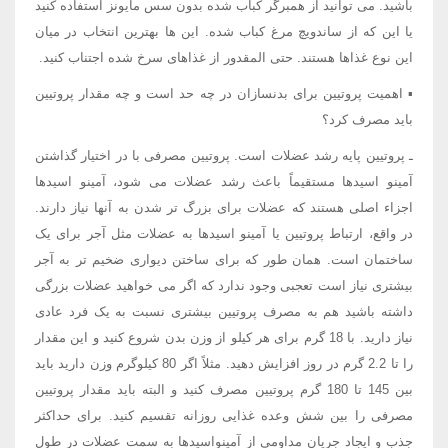
باشید. می توانید از همبرگر کباب شده بدون سس مایونز استفاده کنید
یا این که از ساندویچ مرغ کباب شده. این ها بهترین انتخاب در میان
این نوع غذاها هستند. حتی المقدور از غذاهای سرخ شده اجتناب کنید.
▪ اهمیت پروتیین برای بدنسازان در چه حد است و چه مقدار پروتیین
باید مصرف کرد؟
ـ پروتیین پایه رشد عضلات است. پروتیین مصرفی با در اختیار گذاشتن
آمینو اسیدها مستقیماً باعث رشد عضلات می شود، آمینو اسیدها
اجزاء اصلی هستند که عضلات برای بزرگ تر شدن به آنها نیاز دارند.
در واقع، ارتباط پروتیین یا آمینو اسیدها به عضلات مثل آجر برای یک
ساختمان است. همان طور که برای ساختن دیواری ضخیم تر به آجر
بیشتری نیاز است تعجبی وجود ندارد که اگر می خواهید عضلات بزرگی
داشته باشید هم به مصرف پروتیین بیشتری نسبت به یک فرد عادی
نیاز دارید. با 18 گرم برای هر کیلو از وزن بدن شروع کنید و این مقدار
را تا 2.2 گرم در روز افزایش دهید. مثلاً اگر 80 کیلوگرم وزن دارید باید
بین 145 تا 180 گرم پروتیین مصرف کنید و البته باید مقدار پروتیین
مصرفی را بین شش وعده غذایی روزانه تقسیم کنید. برای حداکثر
جذب و ایجاد جریان مداومی از آمینواسیدها به سمت عضلات در طول