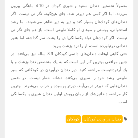
معمولاً نخستين دندان سفيد و شيري كودك در 10-4 ماهگي بيرون
مي‌زند، اما اگر كمي هم ديرتر شد، جاي هيچ‌گونه نگراني نيست. اگر
دندان‌هاي كودك‌تان بسيار كند و دير به دير ظاهر مي‌شوند، اما رشد
استخواني، پوستي و موهاي او كاملا طبيعي است، باز هم جاي نگراني
نيست. اگر كودك‌تان تولد يكسالگي‌اش را پشت سر گذاشته اما هنوز
دنداني درنياورده است، او را نزد پزشك ببريد.
حتي گاهي اوقات دندان‌های دائمی كودكان 9-8 ساله نيز مي‌افتد. در
چنين مواقعي بهترين كار اين است كه به يك متخصص دندانپزشك و يا
يك اُرتودنتيست مراجعه كنيد. دير دندان درآوردن در كودكاني كه سير
طبيعي رشد خود را سپري مي‌كنند، نشانه خطر نيست. در ضمن
دندان‌هايي كه ديرتر درمي‌آيند، ديرتر پوسيده و خراب مي‌شوند. بهترين
كار مراجعه دندانپزشك از زمان رويش اولين دندان شيري يا يكسالگی
است
دندان درآوردن کودکان
کودکان