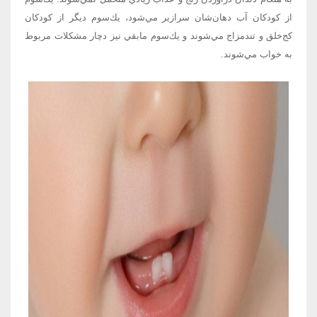
از كودكان آب دهان‌شان سرازير مي‌شود، يك‌سوم ديگر از كودكان
كج‌خلق و تندمزاج مي‌شوند و يك‌سوم مابقي نيز دچار مشكلات مربوط
به خواب مي‌شوند.