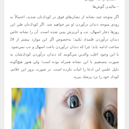
– ماليدن گوش‌ها
اگر متوجه چند نشانه از نشان‌هاي فوق در كودك‌تان شديد، احتمالاً به
زودي متوجه دندان درآوردن او نيز خواهيد شد. اگر كودك‌تان طي اين
روزها دچار اسهال، تب و آبريزش بيني شده است، آن را نشانه خاص
دندان درآوردن قلمداد نكنيد؛‌ به‌خصوص اگر اين موارد بيشتر از 24
ساعت ادامه يابد؛ ‌چرا كه دندان درآوردن باعث اسهال و تب نمي‌شود.
با اين وجود اغلب والدين مي‌گويند كه دندان درآوردن كودك‌شان به
صورت مستقيم با اين نشانه همراه بوده است؛ ولي هنوز هيچ‌گونه
دليل علمي اين ادعا را اثبات نكرده است. در صورت بروز اين علائم،
كودك خود را نزد پزشك ببريد.