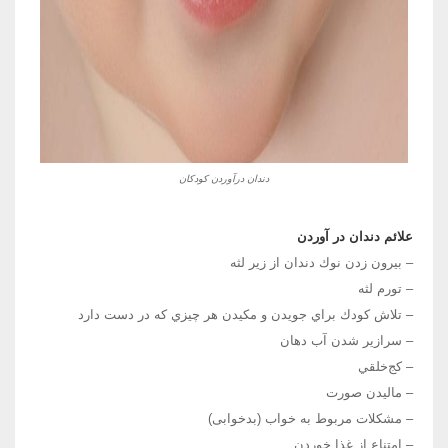
دندان درآوردن کودکان
علائم دندان در آوردن
– بيرون زدن نوك دندان از زير لثه
– تورم لثه
– تلاش كودك براي جويدن و مكيدن هر چيزي كه در دست دارد
– سرازير شدن آب دهان
– كج‌خلقي
– ماليدن صورت
– مشكلات مربوط به خواب (بدخوابی)
– امتناع از غذا خوردن