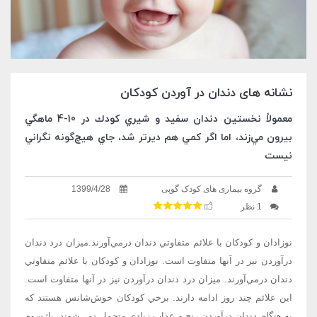
نشانه های دندان در آوردن کودکان
معمولاً نخستين دندان سفيد و شيري كودك در 10-4 ماهگي
بيرون مي‌زند، اما اگر كمي هم ديرتر شد، جاي هيچ‌گونه نگراني
نيست
گروه بیماری های کودک گوپی
1399/4/28
1 نظر
نوزادان و كودكان با علائم متفاوتي دندان درمي‌آورند.ميزان درد دندان
درآوردن نيز در آنها متفاوت است. نوزادان و كودكان با علائم متفاوتي
دندان درمي‌آورند. ميزان درد دندان درآوردن نيز در آنها متفاوت است.
اين علائم چند روز ادامه دارند. برخي كودكان خوش‌شانس هستند كه
به هنگام دندان درآوردن رنج و عذاب زيادي متحمل نمي‌شوند. يك‌سوم