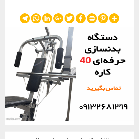
Telegram
WhatsApp
LinkedIn
Google+
Twitter
Facebook
Print
Pinterest
Share