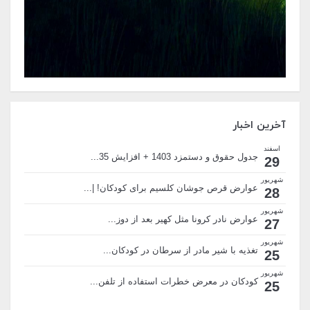
آخرین اخبار
اسفند
جدول حقوق و دستمزد 1403 + افزایش 35...
29
شهریور
عوارض قرص جوشان کلسیم برای کودکان! |...
28
شهریور
عوارض نادر کرونا مثل کهیر بعد از دوز...
27
شهریور
تغذیه با شیر مادر از سرطان در کودکان...
25
شهریور
کودکان در معرض خطرات استفاده از تلفن...
25