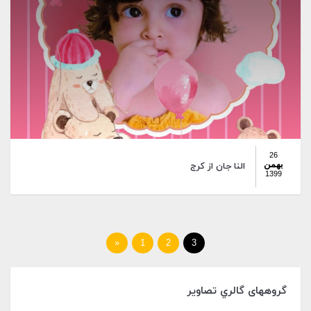
26
بهمن
النا جان از کرج
1399
«
1
2
3
گروههای گالري تصاوير